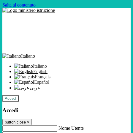
Salta al contenuto
Italiano
Italiano
English
Français
Español
عربى
Accedi
Accedi
button close
×
Nome Utente