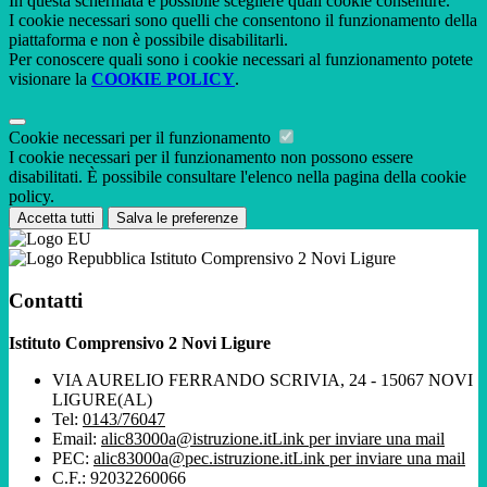
In questa schermata è possibile scegliere quali cookie consentire.
I cookie necessari sono quelli che consentono il funzionamento della
piattaforma e non è possibile disabilitarli.
Per conoscere quali sono i cookie necessari al funzionamento potete
visionare la
COOKIE POLICY
.
Cookie necessari per il funzionamento
I cookie necessari per il funzionamento non possono essere
disabilitati. È possibile consultare l'elenco nella pagina della cookie
policy.
Accetta tutti
Salva le preferenze
Istituto Comprensivo 2 Novi Ligure
Contatti
Istituto Comprensivo 2 Novi Ligure
VIA AURELIO FERRANDO SCRIVIA, 24 - 15067 NOVI
LIGURE(AL)
Tel:
0143/76047
Email:
alic83000a@istruzione.it
Link per inviare una mail
PEC:
alic83000a@pec.istruzione.it
Link per inviare una mail
C.F.: 92032260066