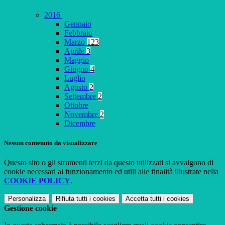
2016
Gennaio
Febbraio
Marzo
123
Aprile
3
Maggio
Giugno
4
Luglio
Agosto
2
Settembre
2
Ottobre
Novembre
2
Dicembre
Nessun contenuto da visualizzare
Questo sito o gli strumenti terzi da questo utilizzati si avvalgono di
cookie necessari al funzionamento ed utili alle finalità illustrate nella
COOKIE POLICY
.
Personalizza
Rifiuta tutti
i cookies
Accetta tutti
i cookies
Gestione cookie