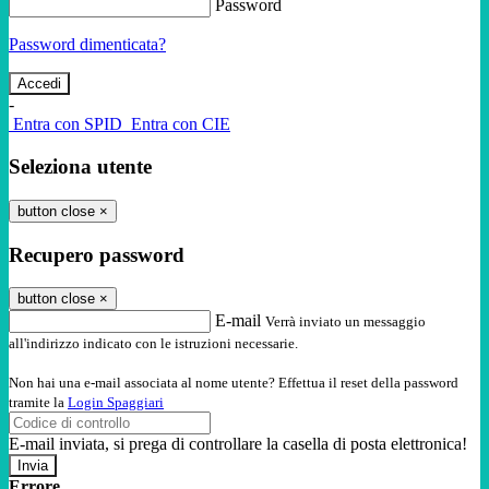
Password
Password dimenticata?
-
Entra con SPID
Entra con CIE
Seleziona utente
button close
×
Recupero password
button close
×
E-mail
Verrà inviato un messaggio
all'indirizzo indicato con le istruzioni necessarie.
Non hai una e-mail associata al nome utente? Effettua il reset della password
tramite la
Login Spaggiari
E-mail inviata, si prega di controllare la casella di posta elettronica!
Errore