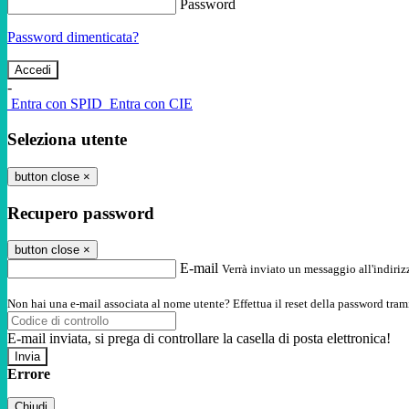
Password
Password dimenticata?
-
Entra con SPID
Entra con CIE
Seleziona utente
button close
×
Recupero password
button close
×
E-mail
Verrà inviato un messaggio all'indirizz
Non hai una e-mail associata al nome utente? Effettua il reset della password tram
E-mail inviata, si prega di controllare la casella di posta elettronica!
Errore
Chiudi