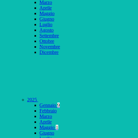
Marzo
Aprile
Maggio
Giugno
Luglio
Agosto
Settembre
Ottobre
Novembre
Dicembre
2025
Gennaio
9
Febbraio
Marzo
Aprile
Maggio
1
Giugno