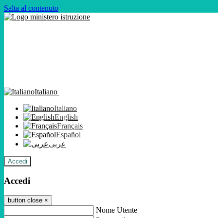
Salta al contenuto
Italiano
Italiano
English
Français
Español
عربى
Accedi
Accedi
button close
×
Nome Utente