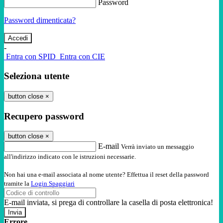
Password
Password dimenticata?
-
Entra con SPID
Entra con CIE
Seleziona utente
button close
×
Recupero password
button close
×
E-mail
Verrà inviato un messaggio
all'indirizzo indicato con le istruzioni necessarie.
Non hai una e-mail associata al nome utente? Effettua il reset della password
tramite la
Login Spaggiari
E-mail inviata, si prega di controllare la casella di posta elettronica!
Errore