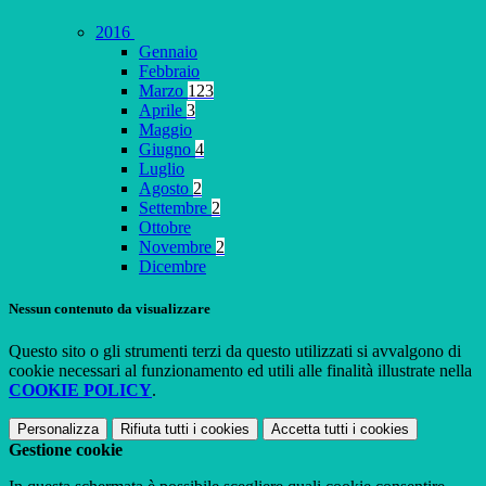
2016
Gennaio
Febbraio
Marzo
123
Aprile
3
Maggio
Giugno
4
Luglio
Agosto
2
Settembre
2
Ottobre
Novembre
2
Dicembre
Nessun contenuto da visualizzare
Questo sito o gli strumenti terzi da questo utilizzati si avvalgono di
cookie necessari al funzionamento ed utili alle finalità illustrate nella
COOKIE POLICY
.
Personalizza
Rifiuta tutti
i cookies
Accetta tutti
i cookies
Gestione cookie