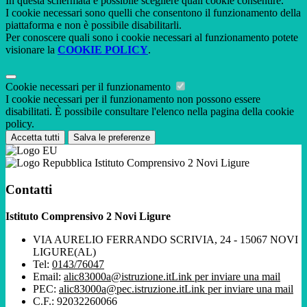
In questa schermata è possibile scegliere quali cookie consentire.
I cookie necessari sono quelli che consentono il funzionamento della
piattaforma e non è possibile disabilitarli.
Per conoscere quali sono i cookie necessari al funzionamento potete
visionare la
COOKIE POLICY
.
Cookie necessari per il funzionamento
I cookie necessari per il funzionamento non possono essere
disabilitati. È possibile consultare l'elenco nella pagina della cookie
policy.
Accetta tutti
Salva le preferenze
Istituto Comprensivo 2 Novi Ligure
Contatti
Istituto Comprensivo 2 Novi Ligure
VIA AURELIO FERRANDO SCRIVIA, 24 - 15067 NOVI
LIGURE(AL)
Tel:
0143/76047
Email:
alic83000a@istruzione.it
Link per inviare una mail
PEC:
alic83000a@pec.istruzione.it
Link per inviare una mail
C.F.: 92032260066