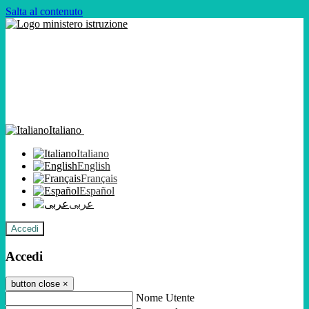
Salta al contenuto
Italiano
Italiano
English
Français
Español
عربى
Accedi
Accedi
button close
×
Nome Utente