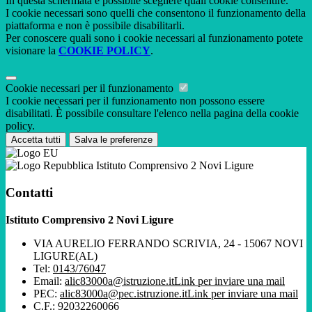
In questa schermata è possibile scegliere quali cookie consentire.
I cookie necessari sono quelli che consentono il funzionamento della
piattaforma e non è possibile disabilitarli.
Per conoscere quali sono i cookie necessari al funzionamento potete
visionare la
COOKIE POLICY
.
Cookie necessari per il funzionamento
I cookie necessari per il funzionamento non possono essere
disabilitati. È possibile consultare l'elenco nella pagina della cookie
policy.
Accetta tutti
Salva le preferenze
Istituto Comprensivo 2 Novi Ligure
Contatti
Istituto Comprensivo 2 Novi Ligure
VIA AURELIO FERRANDO SCRIVIA, 24 - 15067 NOVI
LIGURE(AL)
Tel:
0143/76047
Email:
alic83000a@istruzione.it
Link per inviare una mail
PEC:
alic83000a@pec.istruzione.it
Link per inviare una mail
C.F.: 92032260066