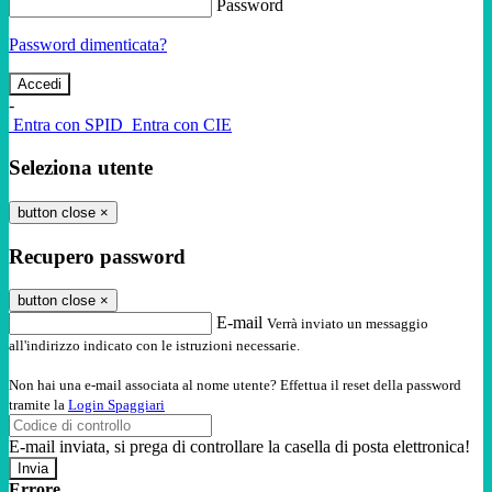
Password
Password dimenticata?
-
Entra con SPID
Entra con CIE
Seleziona utente
button close
×
Recupero password
button close
×
E-mail
Verrà inviato un messaggio
all'indirizzo indicato con le istruzioni necessarie.
Non hai una e-mail associata al nome utente? Effettua il reset della password
tramite la
Login Spaggiari
E-mail inviata, si prega di controllare la casella di posta elettronica!
Errore