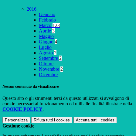
2016
Gennaio
Febbraio
Marzo
123
Aprile
3
Maggio
Giugno
4
Luglio
Agosto
2
Settembre
2
Ottobre
Novembre
2
Dicembre
Nessun contenuto da visualizzare
Questo sito o gli strumenti terzi da questo utilizzati si avvalgono di
cookie necessari al funzionamento ed utili alle finalità illustrate nella
COOKIE POLICY
.
Personalizza
Rifiuta tutti
i cookies
Accetta tutti
i cookies
Gestione cookie