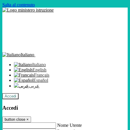
Salta al contenuto
Italiano
Italiano
English
Français
Español
عربى
Accedi
Accedi
button close
×
Nome Utente