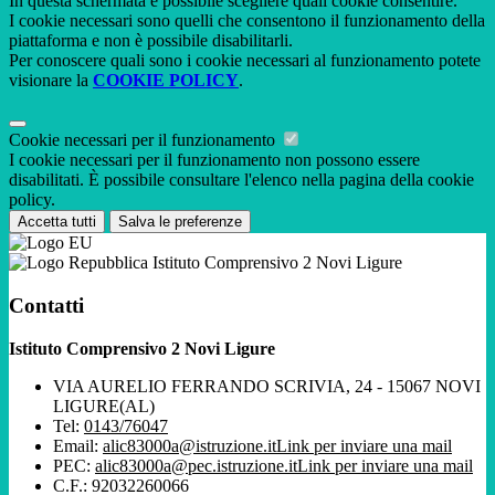
In questa schermata è possibile scegliere quali cookie consentire.
I cookie necessari sono quelli che consentono il funzionamento della
piattaforma e non è possibile disabilitarli.
Per conoscere quali sono i cookie necessari al funzionamento potete
visionare la
COOKIE POLICY
.
Cookie necessari per il funzionamento
I cookie necessari per il funzionamento non possono essere
disabilitati. È possibile consultare l'elenco nella pagina della cookie
policy.
Accetta tutti
Salva le preferenze
Istituto Comprensivo 2 Novi Ligure
Contatti
Istituto Comprensivo 2 Novi Ligure
VIA AURELIO FERRANDO SCRIVIA, 24 - 15067 NOVI
LIGURE(AL)
Tel:
0143/76047
Email:
alic83000a@istruzione.it
Link per inviare una mail
PEC:
alic83000a@pec.istruzione.it
Link per inviare una mail
C.F.: 92032260066