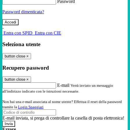
Password
Password dimenticata?
-
Entra con SPID
Entra con CIE
Seleziona utente
button close
×
Recupero password
button close
×
E-mail
Verrà inviato un messaggio
all'indirizzo indicato con le istruzioni necessarie.
Non hai una e-mail associata al nome utente? Effettua il reset della password
tramite la
Login Spaggiari
E-mail inviata, si prega di controllare la casella di posta elettronica!
Errore