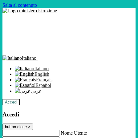
Salta al contenuto
Italiano
Italiano
English
Français
Español
عربى
Accedi
Accedi
button close
×
Nome Utente