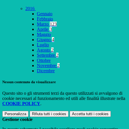
2016
Gennaio
Febbraio
Marzo
123
Aprile
3
Maggio
Giugno
4
Luglio
Agosto
2
Settembre
2
Ottobre
Novembre
2
Dicembre
Nessun contenuto da visualizzare
Questo sito o gli strumenti terzi da questo utilizzati si avvalgono di
cookie necessari al funzionamento ed utili alle finalità illustrate nella
COOKIE POLICY
.
Personalizza
Rifiuta tutti
i cookies
Accetta tutti
i cookies
Gestione cookie