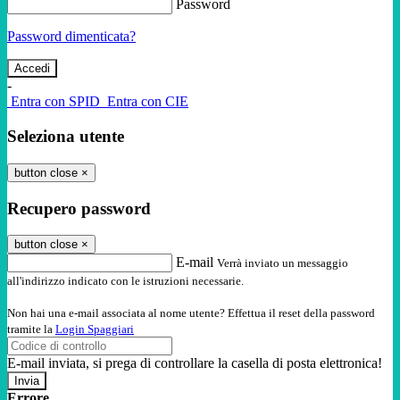
Password
Password dimenticata?
-
Entra con SPID
Entra con CIE
Seleziona utente
button close
×
Recupero password
button close
×
E-mail
Verrà inviato un messaggio
all'indirizzo indicato con le istruzioni necessarie.
Non hai una e-mail associata al nome utente? Effettua il reset della password
tramite la
Login Spaggiari
E-mail inviata, si prega di controllare la casella di posta elettronica!
Errore