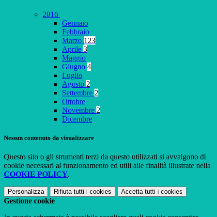
2016
Gennaio
Febbraio
Marzo
123
Aprile
3
Maggio
Giugno
4
Luglio
Agosto
2
Settembre
2
Ottobre
Novembre
2
Dicembre
Nessun contenuto da visualizzare
Questo sito o gli strumenti terzi da questo utilizzati si avvalgono di
cookie necessari al funzionamento ed utili alle finalità illustrate nella
COOKIE POLICY
.
Personalizza
Rifiuta tutti
i cookies
Accetta tutti
i cookies
Gestione cookie