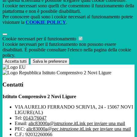
In questa schermata è possibile scegliere quali cookie consentire.
I cookie necessari sono quelli che consentono il funzionamento della
piattaforma e non è possibile disabilitarli.
Per conoscere quali sono i cookie necessari al funzionamento potete
visionare la
COOKIE POLICY
.
Cookie necessari per il funzionamento
I cookie necessari per il funzionamento non possono essere
disabilitati. È possibile consultare l'elenco nella pagina della cookie
policy.
Accetta tutti
Salva le preferenze
Istituto Comprensivo 2 Novi Ligure
Contatti
Istituto Comprensivo 2 Novi Ligure
VIA AURELIO FERRANDO SCRIVIA, 24 - 15067 NOVI
LIGURE(AL)
Tel:
0143/76047
Email:
alic83000a@istruzione.it
Link per inviare una mail
PEC:
alic83000a@pec.istruzione.it
Link per inviare una mail
C.F.: 92032260066