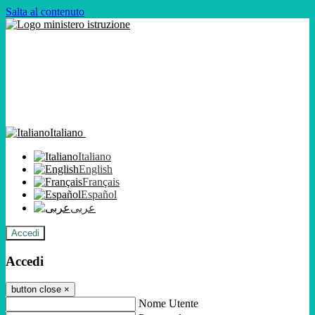
Salta al contenuto
Italiano
Italiano
English
Français
Español
عربى
Accedi
Accedi
button close
×
Nome Utente