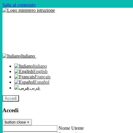
Salta al contenuto
Italiano
Italiano
English
Français
Español
عربى
Accedi
Accedi
button close
×
Nome Utente