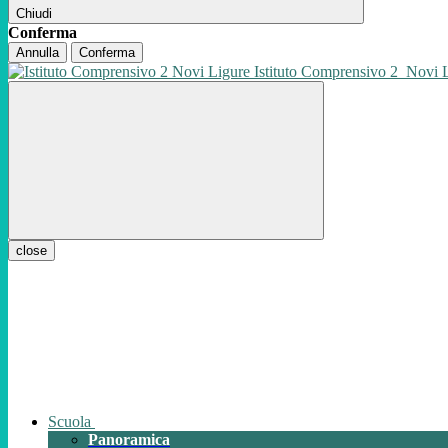
Chiudi
Conferma
Annulla
Conferma
Istituto Comprensivo 2
Novi 
close
Scuola
Panoramica