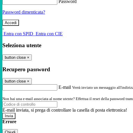
Password
Password dimenticata?
-
Entra con SPID
Entra con CIE
Seleziona utente
button close
×
Recupero password
button close
×
E-mail
Verrà inviato un messaggio all'indirizz
Non hai una e-mail associata al nome utente? Effettua il reset della password tram
E-mail inviata, si prega di controllare la casella di posta elettronica!
Errore
Chiudi