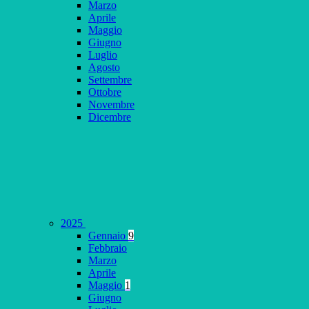
Marzo
Aprile
Maggio
Giugno
Luglio
Agosto
Settembre
Ottobre
Novembre
Dicembre
2025
Gennaio
9
Febbraio
Marzo
Aprile
Maggio
1
Giugno