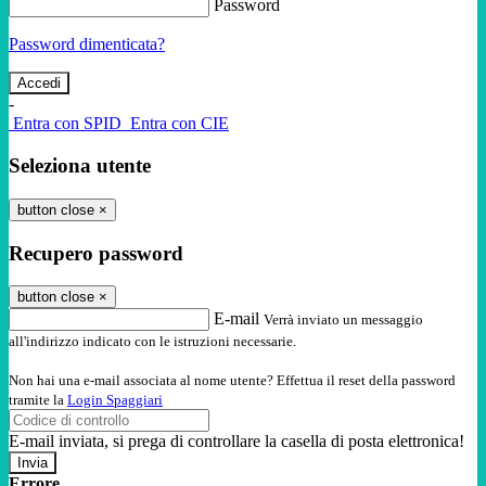
Password
Password dimenticata?
-
Entra con SPID
Entra con CIE
Seleziona utente
button close
×
Recupero password
button close
×
E-mail
Verrà inviato un messaggio
all'indirizzo indicato con le istruzioni necessarie.
Non hai una e-mail associata al nome utente? Effettua il reset della password
tramite la
Login Spaggiari
E-mail inviata, si prega di controllare la casella di posta elettronica!
Errore