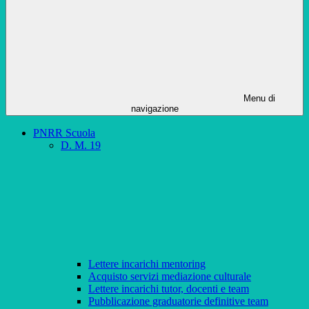
Menu di
navigazione
PNRR Scuola
D. M. 19
Lettere incarichi mentoring
Acquisto servizi mediazione culturale
Lettere incarichi tutor, docenti e team
Pubblicazione graduatorie definitive team