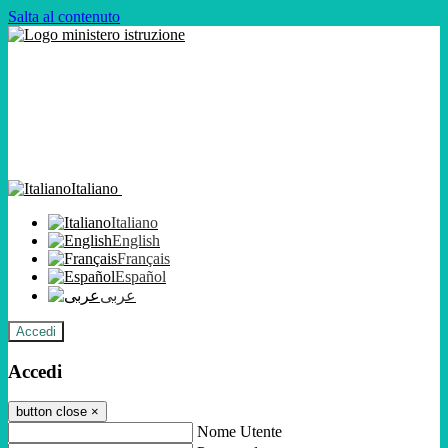
Salta al contenuto
Italiano
Italiano
English
Français
Español
عربى
Accedi
Accedi
button close
×
Nome Utente