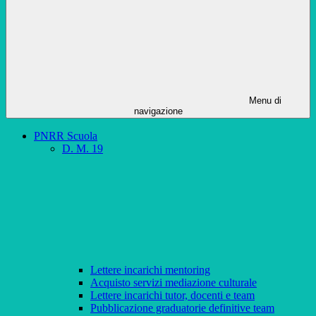
Menu di
navigazione
PNRR Scuola
D. M. 19
Lettere incarichi mentoring
Acquisto servizi mediazione culturale
Lettere incarichi tutor, docenti e team
Pubblicazione graduatorie definitive team