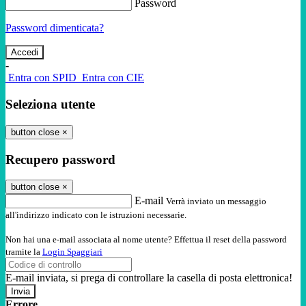
Password
Password dimenticata?
-
Entra con SPID
Entra con CIE
Seleziona utente
button close
×
Recupero password
button close
×
E-mail
Verrà inviato un messaggio
all'indirizzo indicato con le istruzioni necessarie.
Non hai una e-mail associata al nome utente? Effettua il reset della password
tramite la
Login Spaggiari
E-mail inviata, si prega di controllare la casella di posta elettronica!
Errore