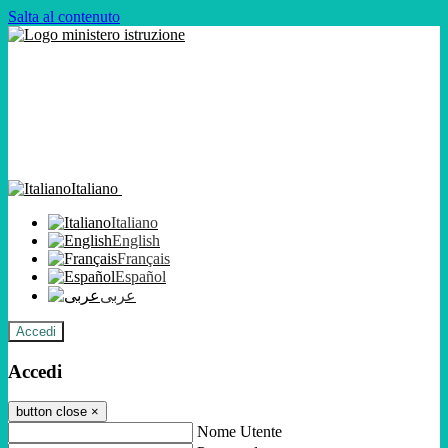
Salta al contenuto
Italiano
Italiano
English
Français
Español
عربى
Accedi
Accedi
button close
×
Nome Utente