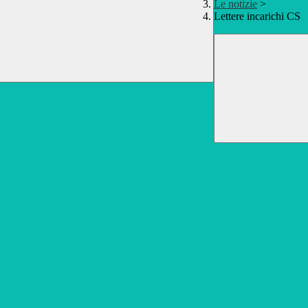
Le notizie
>
Lettere incarichi CS