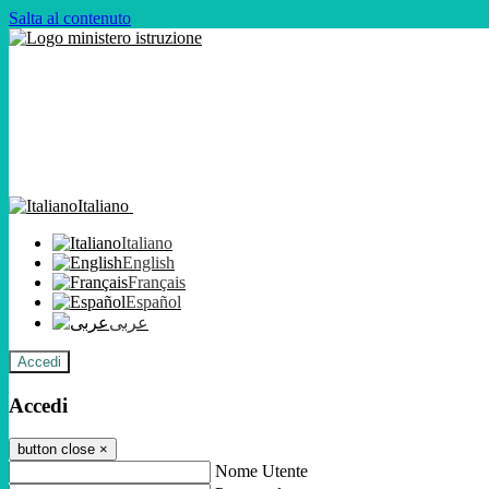
Salta al contenuto
Italiano
Italiano
English
Français
Español
عربى
Accedi
Accedi
button close
×
Nome Utente