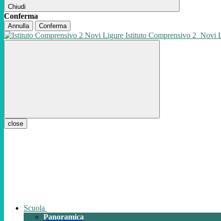
Chiudi
Conferma
Annulla
Conferma
Istituto Comprensivo 2
Novi 
close
Scuola
Panoramica