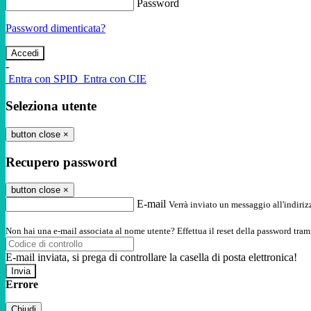
Password
Password dimenticata?
-
Entra con SPID
Entra con CIE
Seleziona utente
button close
×
Recupero password
button close
×
E-mail
Verrà inviato un messaggio all'indirizz
Non hai una e-mail associata al nome utente? Effettua il reset della password tram
E-mail inviata, si prega di controllare la casella di posta elettronica!
Errore
Chiudi