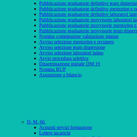
Pubblicazione graduatorie definitive team dispersi
Pubblicazione graduatorie definitive mentoring e 
Pubblicazione graduatorie definitive laboratori lati
Pubblicazione graduatorie provvisorie laboratori la
Pubblicazione graduatorie provvisorie mentoring e
Pubblicazione graduatorie provvisorie team disper
Nomina commissione valutazione istanze
Avviso selezione mentoring e recupero
Avviso selezione team dispersione
Avviso selezione laboratori latino
Avvio procedura selettiva
Disseminazione iniziale DM 19
Nomina RUP
Assunzione a bilancio
D. M. 66
Acquisti servizi formazione
Lettere incarichi