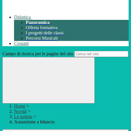
Didattica
Panoramica
Offerta formativa
I progetti delle classi
Percorsi Musicali
Contatti
Campo di ricerca per le pagine del sito
Home
>
Novità
>
Le notizie
>
Assunzione a bilancio