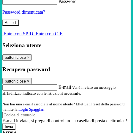
Password
Password dimenticata?
-
Entra con SPID
Entra con CIE
Seleziona utente
button close
×
Recupero password
button close
×
E-mail
Verrà inviato un messaggio
all'indirizzo indicato con le istruzioni necessarie.
Non hai una e-mail associata al nome utente? Effettua il reset della password
tramite la
Login Spaggiari
E-mail inviata, si prega di controllare la casella di posta elettronica!
Errore