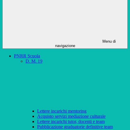
Menu di
navigazione
PNRR Scuola
D. M. 19
Lettere incarichi mentoring
Acquisto servizi mediazione culturale
Lettere incarichi tutor, docenti e team
Pubblicazione graduatorie definitive team