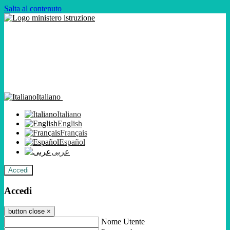
Salta al contenuto
Italiano
Italiano
English
Français
Español
عربى
Accedi
Accedi
button close
×
Nome Utente