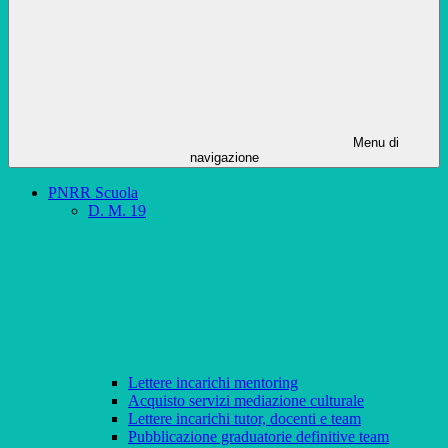
Menu di
navigazione
PNRR Scuola
D. M. 19
Lettere incarichi mentoring
Acquisto servizi mediazione culturale
Lettere incarichi tutor, docenti e team
Pubblicazione graduatorie definitive team