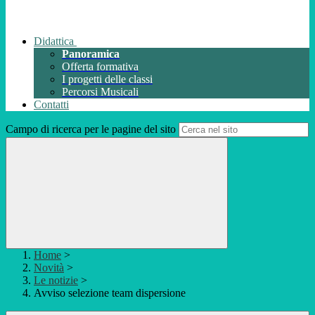
Didattica
Panoramica
Offerta formativa
I progetti delle classi
Percorsi Musicali
Contatti
Campo di ricerca per le pagine del sito
Home
>
Novità
>
Le notizie
>
Avviso selezione team dispersione