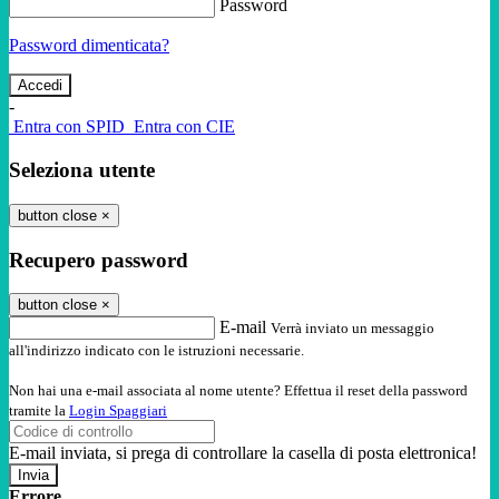
Password
Password dimenticata?
-
Entra con SPID
Entra con CIE
Seleziona utente
button close
×
Recupero password
button close
×
E-mail
Verrà inviato un messaggio
all'indirizzo indicato con le istruzioni necessarie.
Non hai una e-mail associata al nome utente? Effettua il reset della password
tramite la
Login Spaggiari
E-mail inviata, si prega di controllare la casella di posta elettronica!
Errore