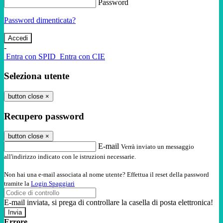
Password
Password dimenticata?
-
Entra con SPID
Entra con CIE
Seleziona utente
button close
×
Recupero password
button close
×
E-mail
Verrà inviato un messaggio
all'indirizzo indicato con le istruzioni necessarie.
Non hai una e-mail associata al nome utente? Effettua il reset della password
tramite la
Login Spaggiari
E-mail inviata, si prega di controllare la casella di posta elettronica!
Errore