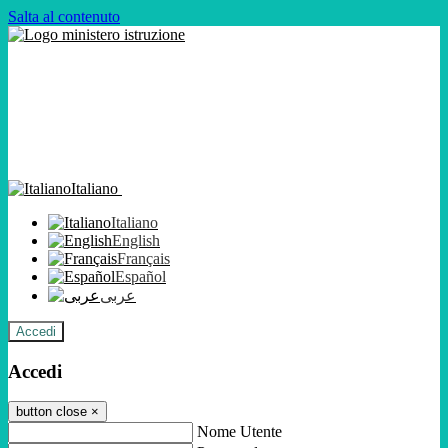
Salta al contenuto
Italiano
Italiano
English
Français
Español
عربى
Accedi
Accedi
button close
×
Nome Utente