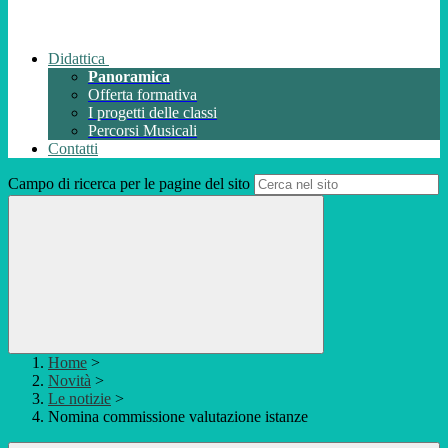
Didattica
Panoramica
Offerta formativa
I progetti delle classi
Percorsi Musicali
Contatti
Campo di ricerca per le pagine del sito
Home
>
Novità
>
Le notizie
>
Nomina commissione valutazione istanze