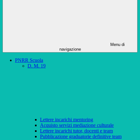
Menu di
navigazione
PNRR Scuola
D. M. 19
Lettere incarichi mentoring
Acquisto servizi mediazione culturale
Lettere incarichi tutor, docenti e team
Pubblicazione graduatorie definitive team