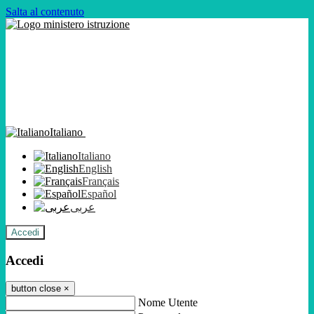
Salta al contenuto
Italiano
Italiano
English
Français
Español
عربى
Accedi
Accedi
button close
×
Nome Utente