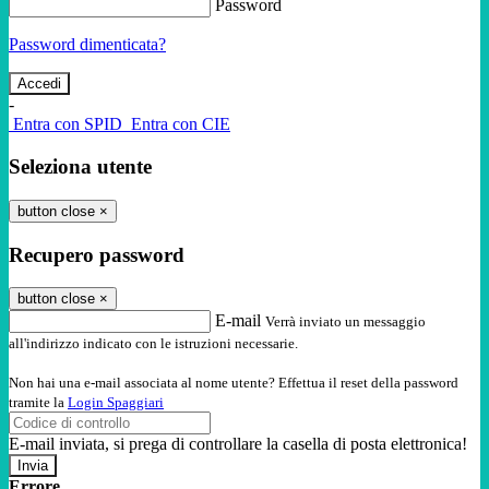
Password
Password dimenticata?
-
Entra con SPID
Entra con CIE
Seleziona utente
button close
×
Recupero password
button close
×
E-mail
Verrà inviato un messaggio
all'indirizzo indicato con le istruzioni necessarie.
Non hai una e-mail associata al nome utente? Effettua il reset della password
tramite la
Login Spaggiari
E-mail inviata, si prega di controllare la casella di posta elettronica!
Errore