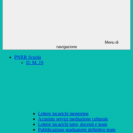
Menu di
navigazione
PNRR Scuola
D. M. 19
Lettere incarichi mentoring
Acquisto servizi mediazione culturale
Lettere incarichi tutor, docenti e team
Pubblicazione graduatorie definitive team