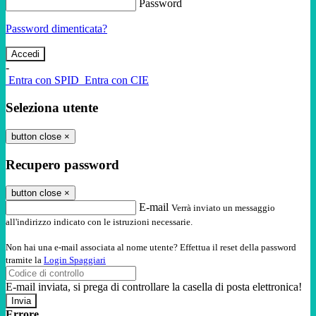
Password
Password dimenticata?
-
Entra con SPID
Entra con CIE
Seleziona utente
button close
×
Recupero password
button close
×
E-mail
Verrà inviato un messaggio
all'indirizzo indicato con le istruzioni necessarie.
Non hai una e-mail associata al nome utente? Effettua il reset della password
tramite la
Login Spaggiari
E-mail inviata, si prega di controllare la casella di posta elettronica!
Errore