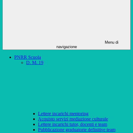
Menu di
navigazione
PNRR Scuola
D. M. 19
Lettere incarichi mentoring
Acquisto servizi mediazione culturale
Lettere incarichi tutor, docenti e team
Pubblicazione graduatorie definitive team