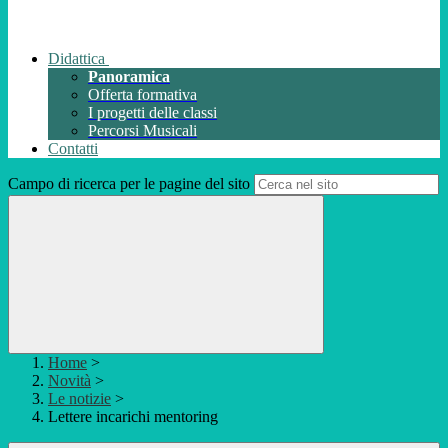
Didattica
Panoramica
Offerta formativa
I progetti delle classi
Percorsi Musicali
Contatti
Campo di ricerca per le pagine del sito
Home
>
Novità
>
Le notizie
>
Lettere incarichi mentoring