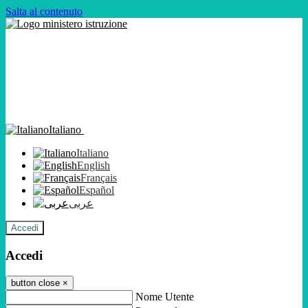
Salta al contenuto
Italiano
Italiano
English
Français
Español
عربى
Accedi
Accedi
button close
×
Nome Utente