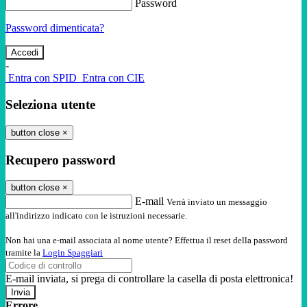
Password
Password dimenticata?
-
Entra con SPID
Entra con CIE
Seleziona utente
button close
×
Recupero password
button close
×
E-mail
Verrà inviato un messaggio
all'indirizzo indicato con le istruzioni necessarie.
Non hai una e-mail associata al nome utente? Effettua il reset della password
tramite la
Login Spaggiari
E-mail inviata, si prega di controllare la casella di posta elettronica!
Errore