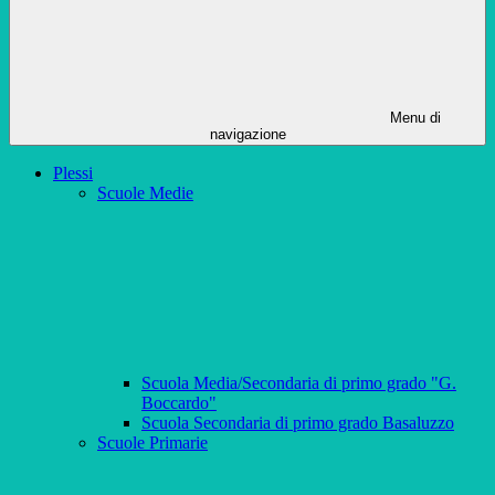
Menu di
navigazione
Plessi
Scuole Medie
Scuola Media/Secondaria di primo grado "G.
Boccardo"
Scuola Secondaria di primo grado Basaluzzo
Scuole Primarie