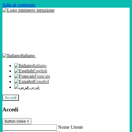
Salta al contenuto
Italiano
Italiano
English
Français
Español
عربى
Accedi
Accedi
button close
×
Nome Utente