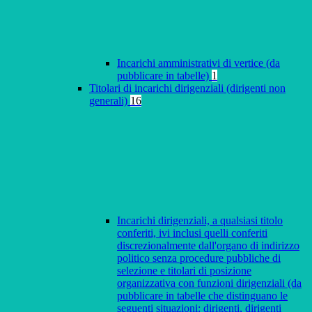
Incarichi amministrativi di vertice (da
pubblicare in tabelle)
1
Titolari di incarichi dirigenziali (dirigenti non
generali)
16
Incarichi dirigenziali, a qualsiasi titolo
conferiti, ivi inclusi quelli conferiti
discrezionalmente dall'organo di indirizzo
politico senza procedure pubbliche di
selezione e titolari di posizione
organizzativa con funzioni dirigenziali (da
pubblicare in tabelle che distinguano le
seguenti situazioni: dirigenti, dirigenti