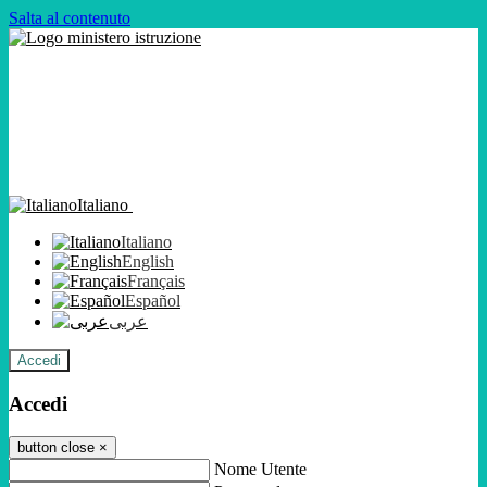
Salta al contenuto
Italiano
Italiano
English
Français
Español
عربى
Accedi
Accedi
button close
×
Nome Utente