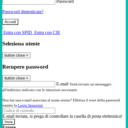
Password
Password dimenticata?
-
Entra con SPID
Entra con CIE
Seleziona utente
button close
×
Recupero password
button close
×
E-mail
Verrà inviato un messaggio
all'indirizzo indicato con le istruzioni necessarie.
Non hai una e-mail associata al nome utente? Effettua il reset della password
tramite la
Login Spaggiari
E-mail inviata, si prega di controllare la casella di posta elettronica!
Errore