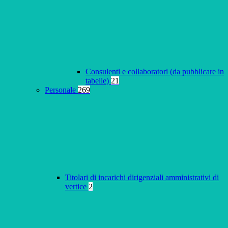
Consulenti e collaboratori (da pubblicare in
tabelle)
21
Personale
269
Titolari di incarichi dirigenziali amministrativi di
vertice
2