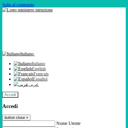
Salta al contenuto
Italiano
Italiano
English
Français
Español
عربى
Accedi
Accedi
button close
×
Nome Utente