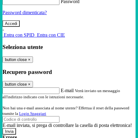
Password
Password dimenticata?
-
Entra con SPID
Entra con CIE
Seleziona utente
button close
×
Recupero password
button close
×
E-mail
Verrà inviato un messaggio
all'indirizzo indicato con le istruzioni necessarie.
Non hai una e-mail associata al nome utente? Effettua il reset della password
tramite la
Login Spaggiari
E-mail inviata, si prega di controllare la casella di posta elettronica!
Errore