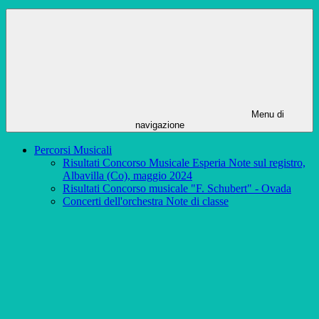
Menu di
navigazione
Percorsi Musicali
Risultati Concorso Musicale Esperia Note sul registro,
Albavilla (Co), maggio 2024
Risultati Concorso musicale "F. Schubert" - Ovada
Concerti dell'orchestra Note di classe