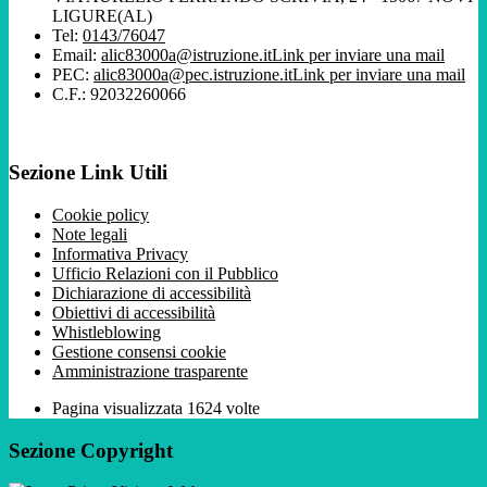
LIGURE(AL)
Tel:
0143/76047
Email:
alic83000a@istruzione.it
Link per inviare una mail
PEC:
alic83000a@pec.istruzione.it
Link per inviare una mail
C.F.: 92032260066
Sezione Link Utili
Cookie policy
Note legali
Informativa Privacy
Ufficio Relazioni con il Pubblico
Dichiarazione di accessibilità
Obiettivi di accessibilità
Whistleblowing
Gestione consensi cookie
Amministrazione trasparente
Pagina visualizzata
1624
volte
Sezione Copyright