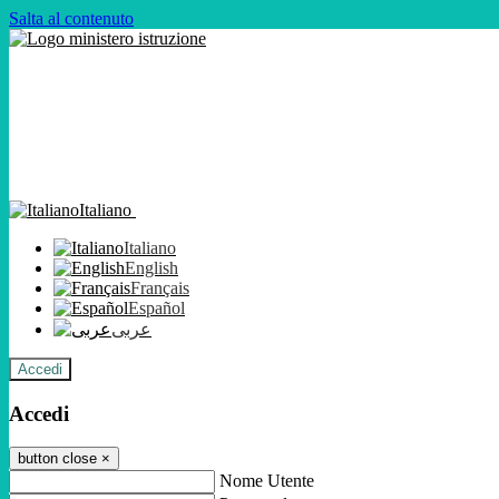
Salta al contenuto
Italiano
Italiano
English
Français
Español
عربى
Accedi
Accedi
button close
×
Nome Utente