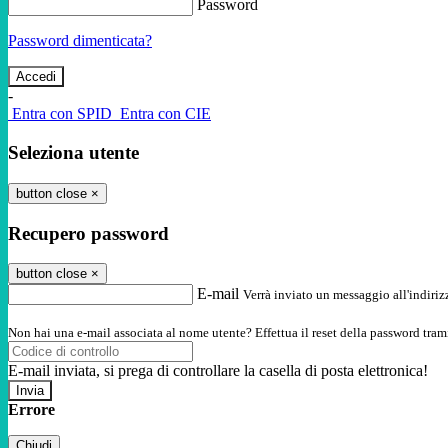
Password
Password dimenticata?
-
Entra con SPID
Entra con CIE
Seleziona utente
button close
×
Recupero password
button close
×
E-mail
Verrà inviato un messaggio all'indirizz
Non hai una e-mail associata al nome utente? Effettua il reset della password tram
E-mail inviata, si prega di controllare la casella di posta elettronica!
Errore
Chiudi