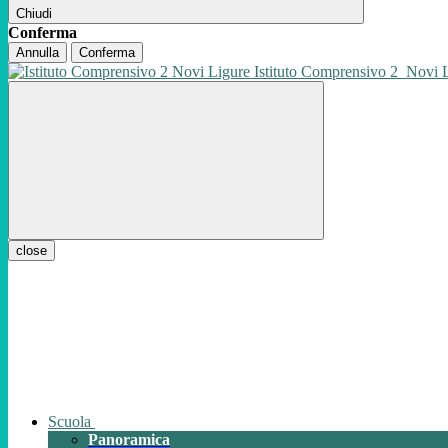
Chiudi
Conferma
Annulla
Conferma
Istituto Comprensivo 2
Novi 
close
Scuola
Panoramica