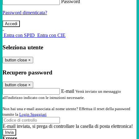
Password
Password dimenticata?
-
Entra con SPID
Entra con CIE
Seleziona utente
button close
×
Recupero password
button close
×
E-mail
Verrà inviato un messaggio
all'indirizzo indicato con le istruzioni necessarie.
Non hai una e-mail associata al nome utente? Effettua il reset della password
tramite la
Login Spaggiari
E-mail inviata, si prega di controllare la casella di posta elettronica!
Errore