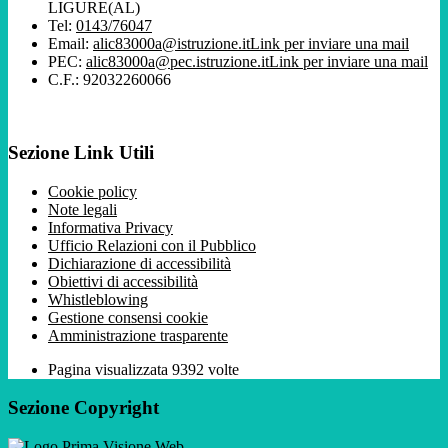
LIGURE(AL)
Tel:
0143/76047
Email:
alic83000a@istruzione.it
Link per inviare una mail
PEC:
alic83000a@pec.istruzione.it
Link per inviare una mail
C.F.: 92032260066
Sezione Link Utili
Cookie policy
Note legali
Informativa Privacy
Ufficio Relazioni con il Pubblico
Dichiarazione di accessibilità
Obiettivi di accessibilità
Whistleblowing
Gestione consensi cookie
Amministrazione trasparente
Pagina visualizzata
9392
volte
Sezione Copyright