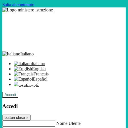
Salta al contenuto
Italiano
Italiano
English
Français
Español
عربى
Accedi
Accedi
button close
×
Nome Utente