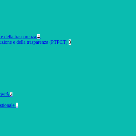
 e della trasparenza
4
rruzione e della trasparenza (PTPCT)
3
tività
2
stionale
1