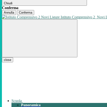
Chiudi
Conferma
Annulla
Conferma
Istituto Comprensivo 2
Novi 
close
Scuola
Panoramica