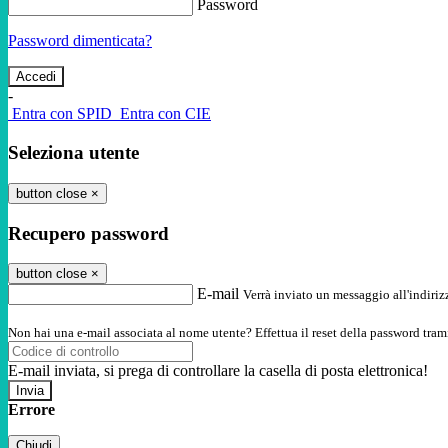
Password
Password dimenticata?
-
Entra con SPID
Entra con CIE
Seleziona utente
button close
×
Recupero password
button close
×
E-mail
Verrà inviato un messaggio all'indirizz
Non hai una e-mail associata al nome utente? Effettua il reset della password tram
E-mail inviata, si prega di controllare la casella di posta elettronica!
Errore
Chiudi