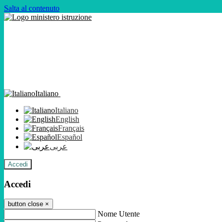
Salta al contenuto
Italiano
Italiano
English
Français
Español
عربى
Accedi
Accedi
button close
×
Nome Utente