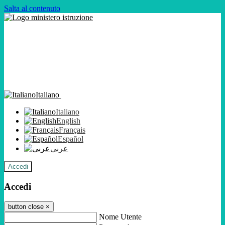
Salta al contenuto
Italiano
Italiano
English
Français
Español
عربى
Accedi
Accedi
button close
×
Nome Utente