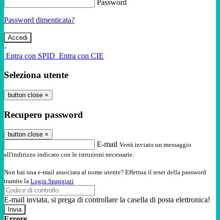
Password
Password dimenticata?
-
Entra con SPID
Entra con CIE
Seleziona utente
button close
×
Recupero password
button close
×
E-mail
Verrà inviato un messaggio
all'indirizzo indicato con le istruzioni necessarie.
Non hai una e-mail associata al nome utente? Effettua il reset della password
tramite la
Login Spaggiari
E-mail inviata, si prega di controllare la casella di posta elettronica!
Errore