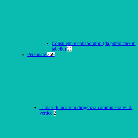
Consulenti e collaboratori (da pubblicare in
tabelle)
21
Personale
269
Titolari di incarichi dirigenziali amministrativi di
vertice
2