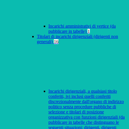
Incarichi amministrativi di vertice (da
pubblicare in tabelle)
1
Titolari di incarichi dirigenziali (dirigenti non
generali)
16
Incarichi dirigenziali, a qualsiasi titolo
conferiti, ivi inclusi quelli conferiti
discrezionalmente dall'organo di indirizzo
politico senza procedure pubbliche di
selezione e titolari di posizione
organizzativa con funzioni dirigenziali (da
pubblicare in tabelle che distinguano le
seguenti situazioni: dirigenti, dirigenti