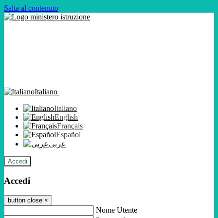
Salta al contenuto
Italiano
Italiano
English
Français
Español
عربى
Accedi
Accedi
button close
×
Nome Utente