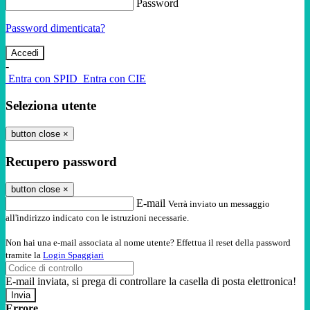
Password
Password dimenticata?
-
Entra con SPID
Entra con CIE
Seleziona utente
button close
×
Recupero password
button close
×
E-mail
Verrà inviato un messaggio
all'indirizzo indicato con le istruzioni necessarie.
Non hai una e-mail associata al nome utente? Effettua il reset della password
tramite la
Login Spaggiari
E-mail inviata, si prega di controllare la casella di posta elettronica!
Errore