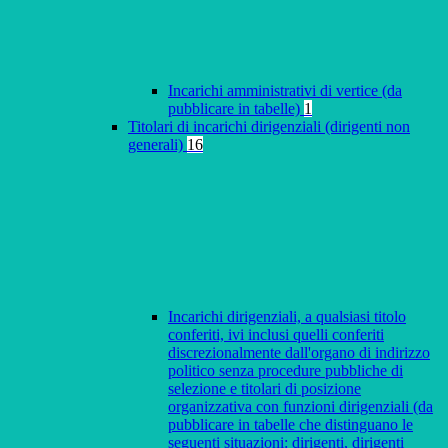
Incarichi amministrativi di vertice (da
pubblicare in tabelle)
1
Titolari di incarichi dirigenziali (dirigenti non
generali)
16
Incarichi dirigenziali, a qualsiasi titolo
conferiti, ivi inclusi quelli conferiti
discrezionalmente dall'organo di indirizzo
politico senza procedure pubbliche di
selezione e titolari di posizione
organizzativa con funzioni dirigenziali (da
pubblicare in tabelle che distinguano le
seguenti situazioni: dirigenti, dirigenti