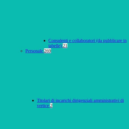
Consulenti e collaboratori (da pubblicare in
tabelle)
21
Personale
269
Titolari di incarichi dirigenziali amministrativi di
vertice
2