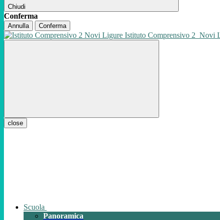
Chiudi
Conferma
Annulla
Conferma
Istituto Comprensivo 2
Novi 
close
Scuola
Panoramica