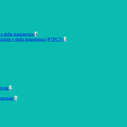
 e della trasparenza
4
rruzione e della trasparenza (PTPCT)
3
tività
2
stionale
1