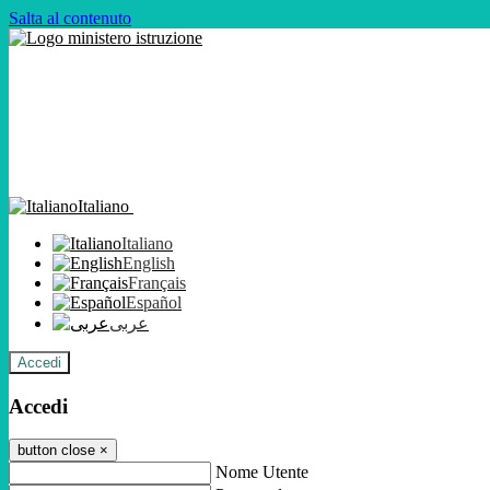
Salta al contenuto
Italiano
Italiano
English
Français
Español
عربى
Accedi
Accedi
button close
×
Nome Utente