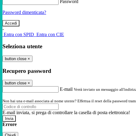
Password
Password dimenticata?
-
Entra con SPID
Entra con CIE
Seleziona utente
button close
×
Recupero password
button close
×
E-mail
Verrà inviato un messaggio all'indirizz
Non hai una e-mail associata al nome utente? Effettua il reset della password tram
E-mail inviata, si prega di controllare la casella di posta elettronica!
Errore
Chiudi