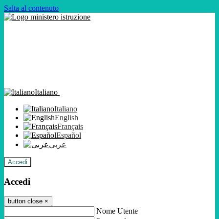
Salta al contenuto
Italiano
Italiano
English
Français
Español
عربى
Accedi
Accedi
button close
×
Nome Utente