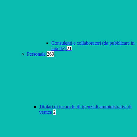
Consulenti e collaboratori (da pubblicare in
tabelle)
21
Personale
269
Titolari di incarichi dirigenziali amministrativi di
vertice
2