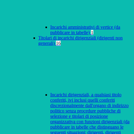
Incarichi amministrativi di vertice (da
pubblicare in tabelle)
1
Titolari di incarichi dirigenziali (dirigenti non
generali)
16
Incarichi dirigenziali, a qualsiasi titolo
conferiti, ivi inclusi quelli conferiti
discrezionalmente dall'organo di indirizzo
politico senza procedure pubbliche di
selezione e titolari di posizione
organizzativa con funzioni dirigenziali (da
pubblicare in tabelle che distinguano le
seguenti situazioni: dirigenti, dirigenti