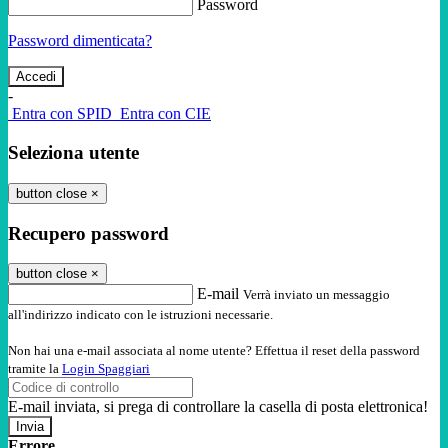
Password
Password dimenticata?
-
Entra con SPID
Entra con CIE
Seleziona utente
button close
×
Recupero password
button close
×
E-mail
Verrà inviato un messaggio
all'indirizzo indicato con le istruzioni necessarie.
Non hai una e-mail associata al nome utente? Effettua il reset della password
tramite la
Login Spaggiari
E-mail inviata, si prega di controllare la casella di posta elettronica!
Errore