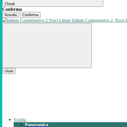
Chiudi
Conferma
Annulla
Conferma
Istituto Comprensivo 2
Novi 
close
Scuola
Panoramica