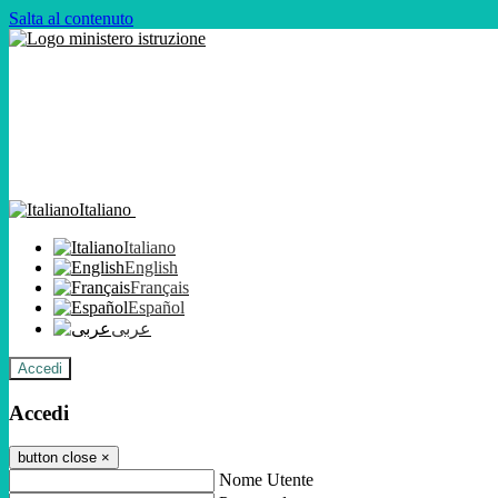
Salta al contenuto
Italiano
Italiano
English
Français
Español
عربى
Accedi
Accedi
button close
×
Nome Utente