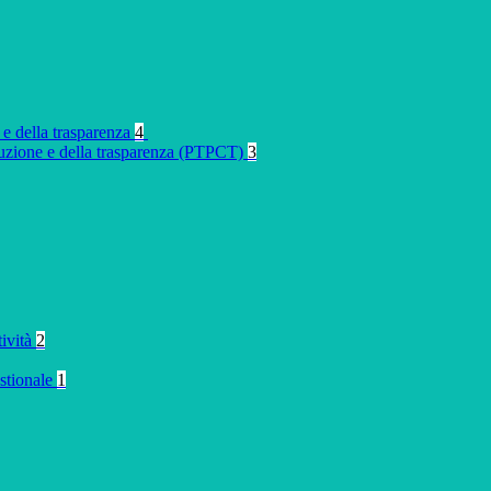
 e della trasparenza
4
rruzione e della trasparenza (PTPCT)
3
tività
2
stionale
1