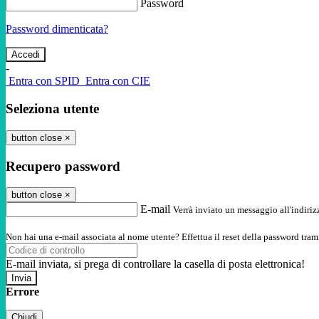
Password
Password dimenticata?
-
Entra con SPID
Entra con CIE
Seleziona utente
button close
×
Recupero password
button close
×
E-mail
Verrà inviato un messaggio all'indirizz
Non hai una e-mail associata al nome utente? Effettua il reset della password tram
E-mail inviata, si prega di controllare la casella di posta elettronica!
Errore
Chiudi