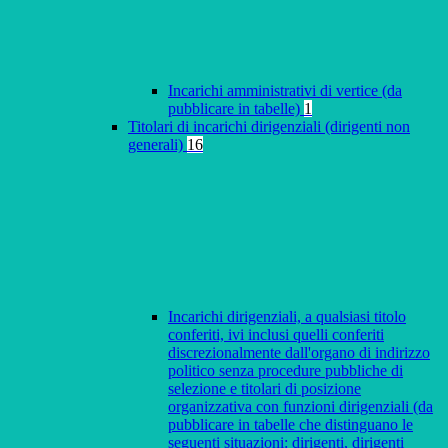
Incarichi amministrativi di vertice (da
pubblicare in tabelle)
1
Titolari di incarichi dirigenziali (dirigenti non
generali)
16
Incarichi dirigenziali, a qualsiasi titolo
conferiti, ivi inclusi quelli conferiti
discrezionalmente dall'organo di indirizzo
politico senza procedure pubbliche di
selezione e titolari di posizione
organizzativa con funzioni dirigenziali (da
pubblicare in tabelle che distinguano le
seguenti situazioni: dirigenti, dirigenti