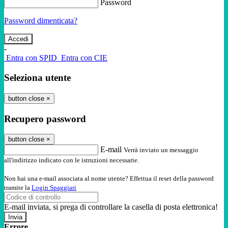
Password
Password dimenticata?
-
Entra con SPID
Entra con CIE
Seleziona utente
button close
×
Recupero password
button close
×
E-mail
Verrà inviato un messaggio
all'indirizzo indicato con le istruzioni necessarie.
Non hai una e-mail associata al nome utente? Effettua il reset della password
tramite la
Login Spaggiari
E-mail inviata, si prega di controllare la casella di posta elettronica!
Errore