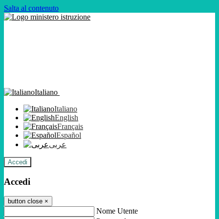
Salta al contenuto
Italiano
Italiano
English
Français
Español
عربى
Accedi
Accedi
button close
×
Nome Utente