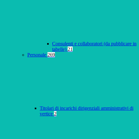
Consulenti e collaboratori (da pubblicare in
tabelle)
21
Personale
269
Titolari di incarichi dirigenziali amministrativi di
vertice
2