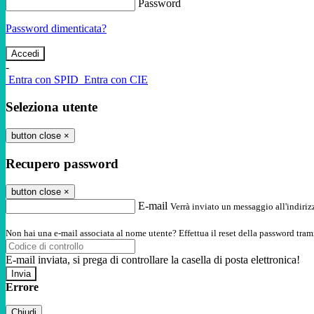
Password
Password dimenticata?
-
Entra con SPID
Entra con CIE
Seleziona utente
button close
×
Recupero password
button close
×
E-mail
Verrà inviato un messaggio all'indirizz
Non hai una e-mail associata al nome utente? Effettua il reset della password tram
E-mail inviata, si prega di controllare la casella di posta elettronica!
Errore
Chiudi