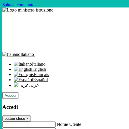
Salta al contenuto
Italiano
Italiano
English
Français
Español
عربى
Accedi
Accedi
button close
×
Nome Utente