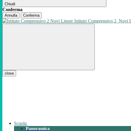
Chiudi
Conferma
Annulla
Conferma
Istituto Comprensivo 2
Novi 
close
Scuola
Panoramica