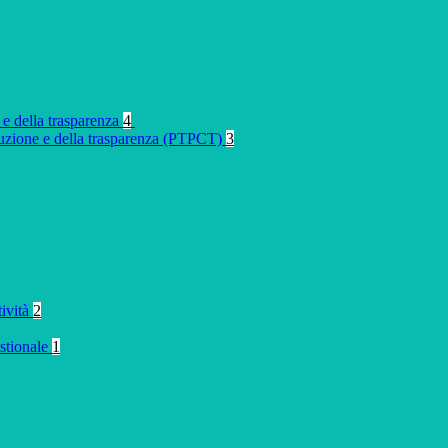
 e della trasparenza
4
rruzione e della trasparenza (PTPCT)
3
tività
2
stionale
1