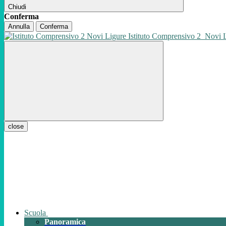
Chiudi
Conferma
Annulla
Conferma
Istituto Comprensivo 2
Novi 
close
Scuola
Panoramica