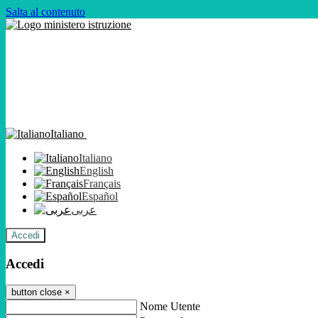
Salta al contenuto
Italiano
Italiano
English
Français
Español
عربى
Accedi
Accedi
button close
×
Nome Utente