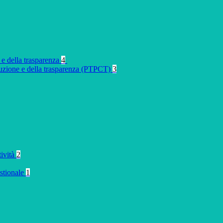
 e della trasparenza
4
rruzione e della trasparenza (PTPCT)
3
tività
2
stionale
1