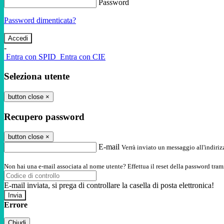
Password
Password dimenticata?
-
Entra con SPID
Entra con CIE
Seleziona utente
button close
×
Recupero password
button close
×
E-mail
Verrà inviato un messaggio all'indirizz
Non hai una e-mail associata al nome utente? Effettua il reset della password tram
E-mail inviata, si prega di controllare la casella di posta elettronica!
Errore
Chiudi