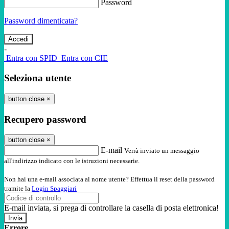
Password
Password dimenticata?
-
Entra con SPID
Entra con CIE
Seleziona utente
button close
×
Recupero password
button close
×
E-mail
Verrà inviato un messaggio
all'indirizzo indicato con le istruzioni necessarie.
Non hai una e-mail associata al nome utente? Effettua il reset della password
tramite la
Login Spaggiari
E-mail inviata, si prega di controllare la casella di posta elettronica!
Errore