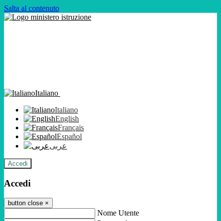
Salta al contenuto
Italiano
Italiano
English
Français
Español
عربى
Accedi
Accedi
button close
×
Nome Utente