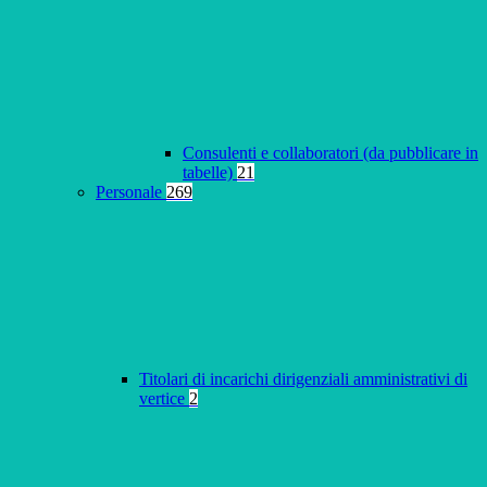
Consulenti e collaboratori (da pubblicare in
tabelle)
21
Personale
269
Titolari di incarichi dirigenziali amministrativi di
vertice
2