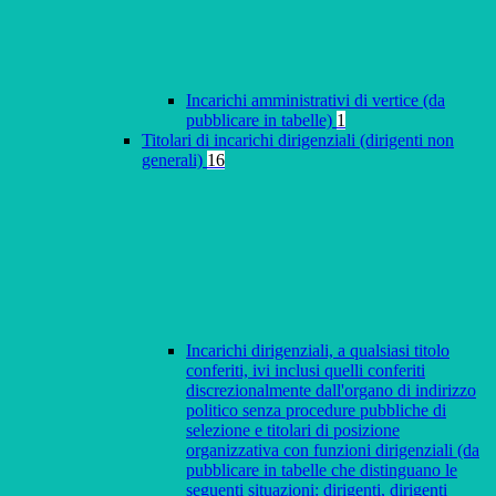
Incarichi amministrativi di vertice (da
pubblicare in tabelle)
1
Titolari di incarichi dirigenziali (dirigenti non
generali)
16
Incarichi dirigenziali, a qualsiasi titolo
conferiti, ivi inclusi quelli conferiti
discrezionalmente dall'organo di indirizzo
politico senza procedure pubbliche di
selezione e titolari di posizione
organizzativa con funzioni dirigenziali (da
pubblicare in tabelle che distinguano le
seguenti situazioni: dirigenti, dirigenti