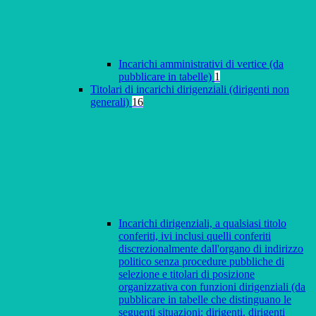
Incarichi amministrativi di vertice (da
pubblicare in tabelle)
1
Titolari di incarichi dirigenziali (dirigenti non
generali)
16
Incarichi dirigenziali, a qualsiasi titolo
conferiti, ivi inclusi quelli conferiti
discrezionalmente dall'organo di indirizzo
politico senza procedure pubbliche di
selezione e titolari di posizione
organizzativa con funzioni dirigenziali (da
pubblicare in tabelle che distinguano le
seguenti situazioni: dirigenti, dirigenti