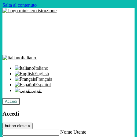
Salta al contenuto
Italiano
Italiano
English
Français
Español
عربى
Accedi
Accedi
button close
×
Nome Utente