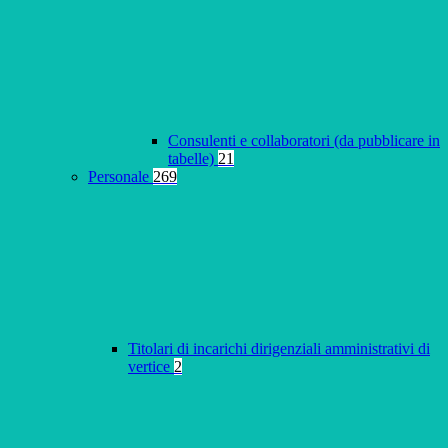
Consulenti e collaboratori (da pubblicare in
tabelle)
21
Personale
269
Titolari di incarichi dirigenziali amministrativi di
vertice
2