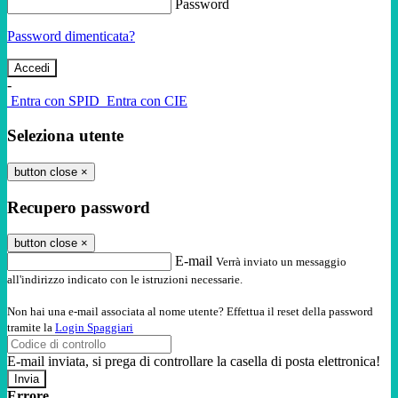
Password
Password dimenticata?
-
Entra con SPID
Entra con CIE
Seleziona utente
button close
×
Recupero password
button close
×
E-mail
Verrà inviato un messaggio
all'indirizzo indicato con le istruzioni necessarie.
Non hai una e-mail associata al nome utente? Effettua il reset della password
tramite la
Login Spaggiari
E-mail inviata, si prega di controllare la casella di posta elettronica!
Errore