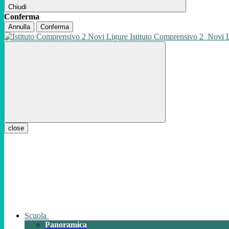
Chiudi
Conferma
Annulla
Conferma
Istituto Comprensivo 2
Novi 
close
Scuola
Panoramica