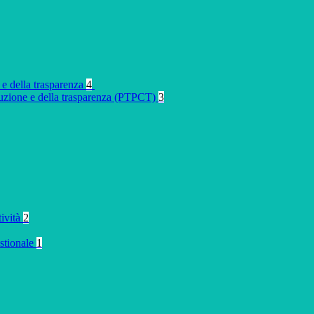
 e della trasparenza
4
rruzione e della trasparenza (PTPCT)
3
tività
2
stionale
1