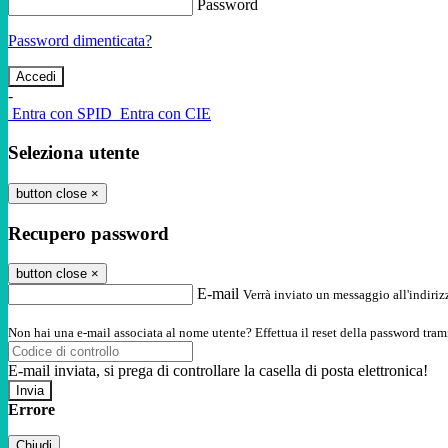
Password
Password dimenticata?
-
Entra con SPID
Entra con CIE
Seleziona utente
button close
×
Recupero password
button close
×
E-mail
Verrà inviato un messaggio all'indirizz
Non hai una e-mail associata al nome utente? Effettua il reset della password tram
E-mail inviata, si prega di controllare la casella di posta elettronica!
Errore
Chiudi