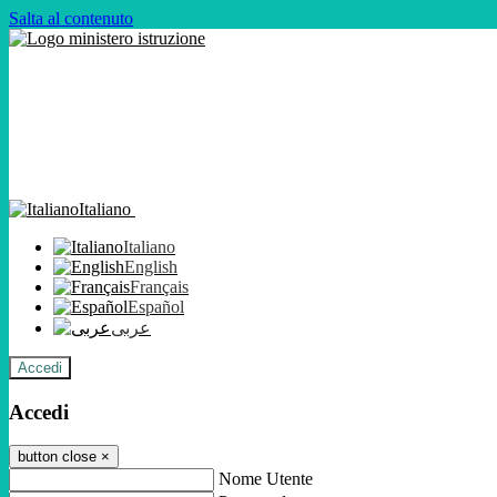
Salta al contenuto
Italiano
Italiano
English
Français
Español
عربى
Accedi
Accedi
button close
×
Nome Utente