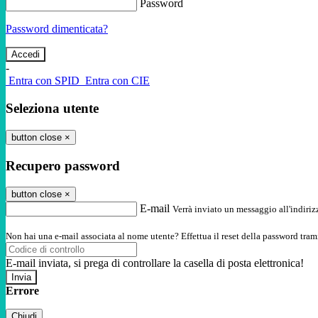
Password
Password dimenticata?
-
Entra con SPID
Entra con CIE
Seleziona utente
button close
×
Recupero password
button close
×
E-mail
Verrà inviato un messaggio all'indirizz
Non hai una e-mail associata al nome utente? Effettua il reset della password tram
E-mail inviata, si prega di controllare la casella di posta elettronica!
Errore
Chiudi