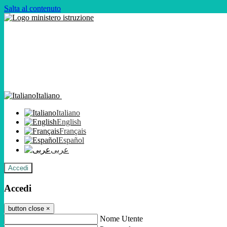
Salta al contenuto
Italiano
Italiano
English
Français
Español
عربى
Accedi
Accedi
button close
×
Nome Utente