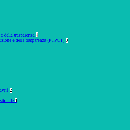
 e della trasparenza
4
rruzione e della trasparenza (PTPCT)
3
tività
2
stionale
1