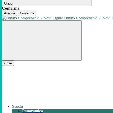
Chiudi
Conferma
Annulla
Conferma
Istituto Comprensivo 2
Novi 
close
Scuola
Panoramica