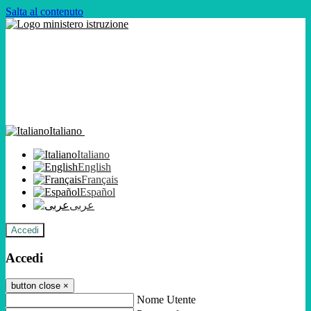
Salta al contenuto
Italiano
Italiano
English
Français
Español
عربى
Accedi
Accedi
button close
×
Nome Utente