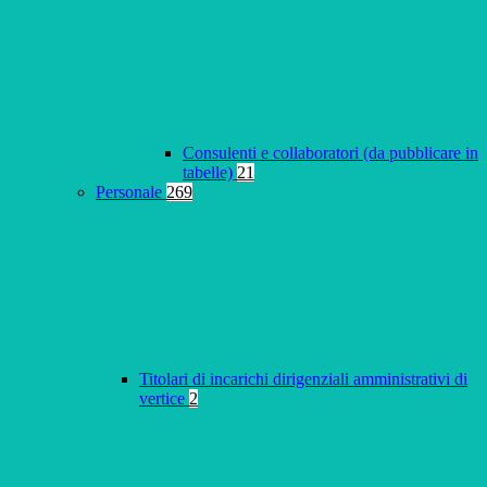
Consulenti e collaboratori (da pubblicare in
tabelle)
21
Personale
269
Titolari di incarichi dirigenziali amministrativi di
vertice
2