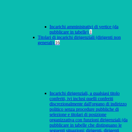
Incarichi amministrativi di vertice (da
pubblicare in tabelle)
1
Titolari di incarichi dirigenziali (dirigenti non
generali)
16
Incarichi dirigenziali, a qualsiasi titolo
conferiti, ivi inclusi quelli conferiti
discrezionalmente dall'organo di indirizzo
politico senza procedure pubbliche di
selezione e titolari di posizione
organizzativa con funzioni dirigenziali (da
pubblicare in tabelle che distinguano le
seguenti situazioni: dirigenti, dirigenti