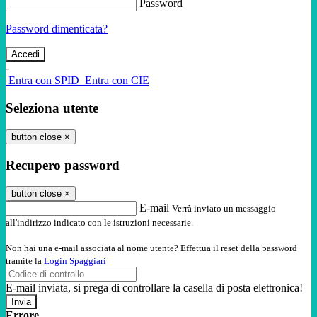
Password
Password dimenticata?
-
Entra con SPID
Entra con CIE
Seleziona utente
button close
×
Recupero password
button close
×
E-mail
Verrà inviato un messaggio
all'indirizzo indicato con le istruzioni necessarie.
Non hai una e-mail associata al nome utente? Effettua il reset della password
tramite la
Login Spaggiari
E-mail inviata, si prega di controllare la casella di posta elettronica!
Errore