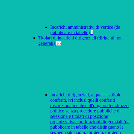
Incarichi amministrativi di vertice (da
pubblicare in tabelle)
1
Titolari di incarichi dirigenziali (dirigenti non
generali)
16
Incarichi dirigenziali, a qualsiasi titolo
conferiti, ivi inclusi quelli conferiti
discrezionalmente dall'organo di indirizzo
politico senza procedure pubbliche di
selezione e titolari di posizione
organizzativa con funzioni dirigenziali (da
pubblicare in tabelle che distinguano le
seguenti situazioni: dirigenti, dirigenti