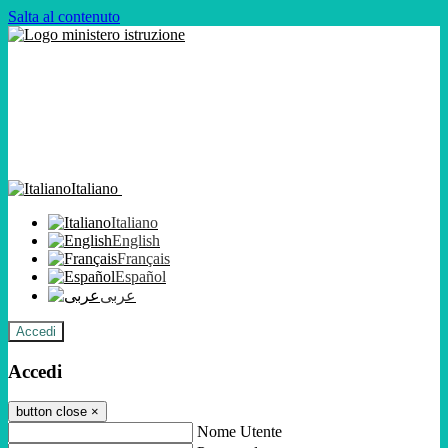
Salta al contenuto
Italiano
Italiano
English
Français
Español
عربى
Accedi
Accedi
button close
×
Nome Utente