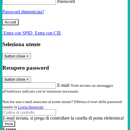
Password
Password dimenticata?
-
Entra con SPID
Entra con CIE
Seleziona utente
button close
×
Recupero password
button close
×
E-mail
Verrà inviato un messaggio
all'indirizzo indicato con le istruzioni necessarie.
Non hai una e-mail associata al nome utente? Effettua il reset della password
tramite la
Login Spaggiari
E-mail inviata, si prega di controllare la casella di posta elettronica!
Errore