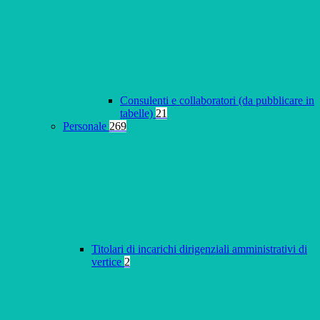
Consulenti e collaboratori (da pubblicare in
tabelle)
21
Personale
269
Titolari di incarichi dirigenziali amministrativi di
vertice
2