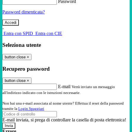
Password
Password dimenticata?
-
Entra con SPID
Entra con CIE
Seleziona utente
button close
×
Recupero password
button close
×
E-mail
Verrà inviato un messaggio
all'indirizzo indicato con le istruzioni necessarie.
Non hai una e-mail associata al nome utente? Effettua il reset della password
tramite la
Login Spaggiari
E-mail inviata, si prega di controllare la casella di posta elettronica!
Errore