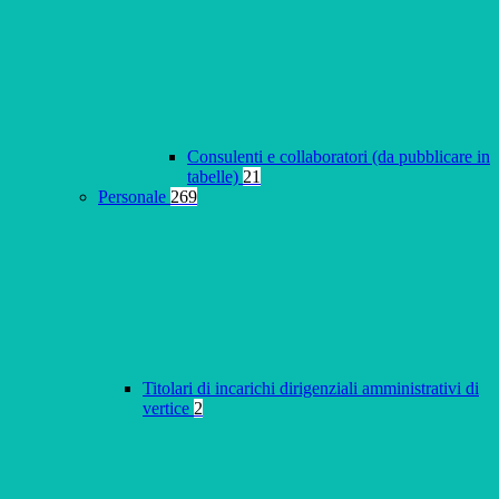
Consulenti e collaboratori (da pubblicare in
tabelle)
21
Personale
269
Titolari di incarichi dirigenziali amministrativi di
vertice
2