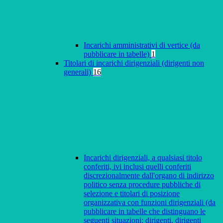
Incarichi amministrativi di vertice (da
pubblicare in tabelle)
1
Titolari di incarichi dirigenziali (dirigenti non
generali)
16
Incarichi dirigenziali, a qualsiasi titolo
conferiti, ivi inclusi quelli conferiti
discrezionalmente dall'organo di indirizzo
politico senza procedure pubbliche di
selezione e titolari di posizione
organizzativa con funzioni dirigenziali (da
pubblicare in tabelle che distinguano le
seguenti situazioni: dirigenti, dirigenti