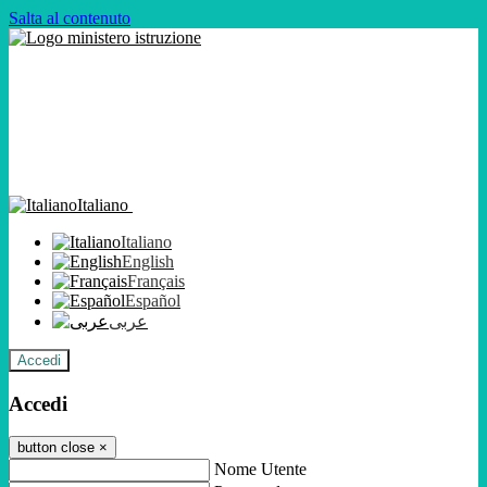
Salta al contenuto
Italiano
Italiano
English
Français
Español
عربى
Accedi
Accedi
button close
×
Nome Utente