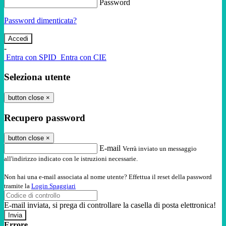
Password
Password dimenticata?
-
Entra con SPID
Entra con CIE
Seleziona utente
button close
×
Recupero password
button close
×
E-mail
Verrà inviato un messaggio
all'indirizzo indicato con le istruzioni necessarie.
Non hai una e-mail associata al nome utente? Effettua il reset della password
tramite la
Login Spaggiari
E-mail inviata, si prega di controllare la casella di posta elettronica!
Errore