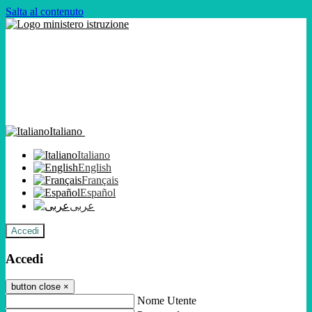
Salta al contenuto
Italiano
Italiano
English
Français
Español
عربى
Accedi
Accedi
button close
×
Nome Utente