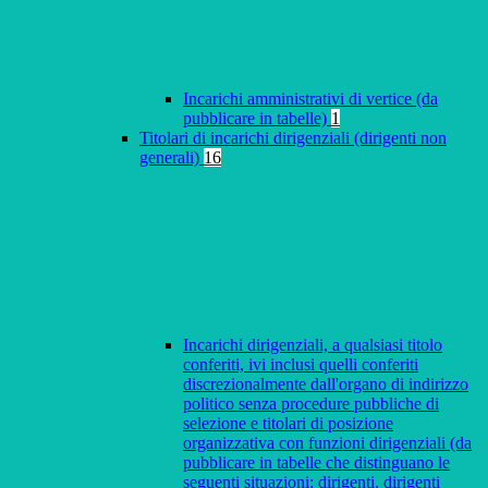
Incarichi amministrativi di vertice (da
pubblicare in tabelle)
1
Titolari di incarichi dirigenziali (dirigenti non
generali)
16
Incarichi dirigenziali, a qualsiasi titolo
conferiti, ivi inclusi quelli conferiti
discrezionalmente dall'organo di indirizzo
politico senza procedure pubbliche di
selezione e titolari di posizione
organizzativa con funzioni dirigenziali (da
pubblicare in tabelle che distinguano le
seguenti situazioni: dirigenti, dirigenti