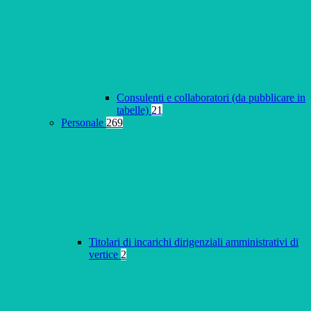
Consulenti e collaboratori (da pubblicare in
tabelle)
21
Personale
269
Titolari di incarichi dirigenziali amministrativi di
vertice
2