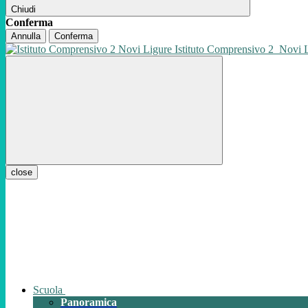
Chiudi
Conferma
Annulla
Conferma
Istituto Comprensivo 2
Novi 
close
Scuola
Panoramica