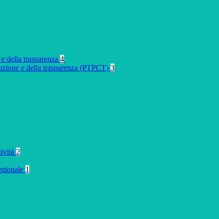
 e della trasparenza
4
rruzione e della trasparenza (PTPCT)
3
tività
2
stionale
1