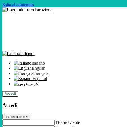
Salta al contenuto
Italiano
Italiano
English
Français
Español
عربى
Accedi
Accedi
button close
×
Nome Utente