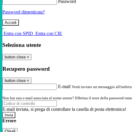
Password
Password dimenticata?
-
Entra con SPID
Entra con CIE
Seleziona utente
button close
×
Recupero password
button close
×
E-mail
Verrà inviato un messaggio all'indirizz
Non hai una e-mail associata al nome utente? Effettua il reset della password tram
E-mail inviata, si prega di controllare la casella di posta elettronica!
Errore
Chiudi