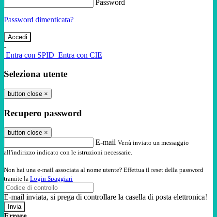
Password
Password dimenticata?
-
Entra con SPID
Entra con CIE
Seleziona utente
button close
×
Recupero password
button close
×
E-mail
Verrà inviato un messaggio
all'indirizzo indicato con le istruzioni necessarie.
Non hai una e-mail associata al nome utente? Effettua il reset della password
tramite la
Login Spaggiari
E-mail inviata, si prega di controllare la casella di posta elettronica!
Errore