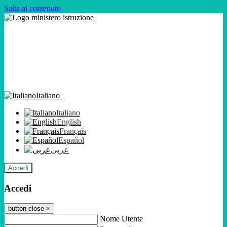
Salta al contenuto
Italiano
Italiano
English
Français
Español
عربى
Accedi
Accedi
button close
×
Nome Utente