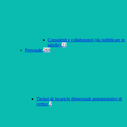
Consulenti e collaboratori (da pubblicare in
tabelle)
21
Personale
269
Titolari di incarichi dirigenziali amministrativi di
vertice
2