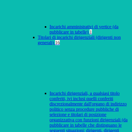
Incarichi amministrativi di vertice (da
pubblicare in tabelle)
1
Titolari di incarichi dirigenziali (dirigenti non
generali)
16
Incarichi dirigenziali, a qualsiasi titolo
conferiti, ivi inclusi quelli conferiti
discrezionalmente dall'organo di indirizzo
politico senza procedure pubbliche di
selezione e titolari di posizione
organizzativa con funzioni dirigenziali (da
pubblicare in tabelle che distinguano le
seguenti situazioni: dirigenti, dirigenti