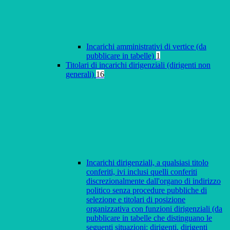
Incarichi amministrativi di vertice (da
pubblicare in tabelle)
1
Titolari di incarichi dirigenziali (dirigenti non
generali)
16
Incarichi dirigenziali, a qualsiasi titolo
conferiti, ivi inclusi quelli conferiti
discrezionalmente dall'organo di indirizzo
politico senza procedure pubbliche di
selezione e titolari di posizione
organizzativa con funzioni dirigenziali (da
pubblicare in tabelle che distinguano le
seguenti situazioni: dirigenti, dirigenti