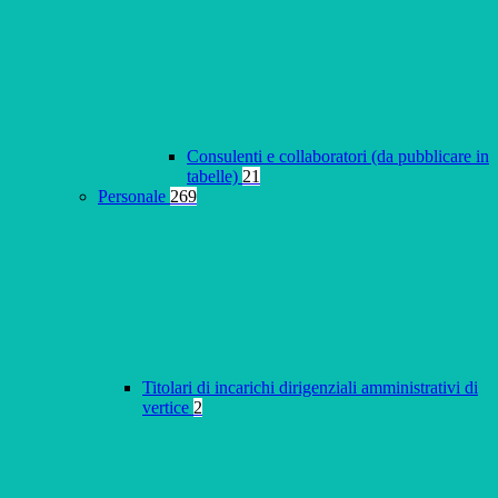
Consulenti e collaboratori (da pubblicare in
tabelle)
21
Personale
269
Titolari di incarichi dirigenziali amministrativi di
vertice
2