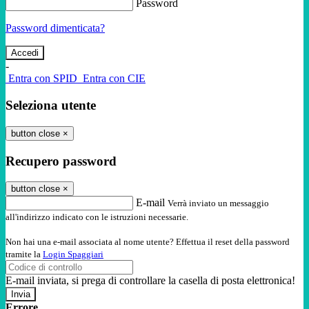
Password
Password dimenticata?
-
Entra con SPID
Entra con CIE
Seleziona utente
button close
×
Recupero password
button close
×
E-mail
Verrà inviato un messaggio
all'indirizzo indicato con le istruzioni necessarie.
Non hai una e-mail associata al nome utente? Effettua il reset della password
tramite la
Login Spaggiari
E-mail inviata, si prega di controllare la casella di posta elettronica!
Errore