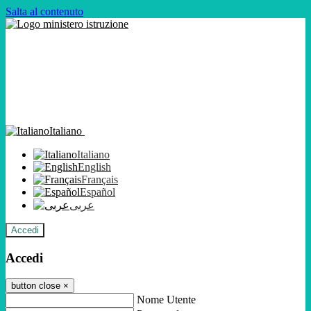
Salta al contenuto
Italiano
Italiano
English
Français
Español
عربى
Accedi
Accedi
button close
×
Nome Utente