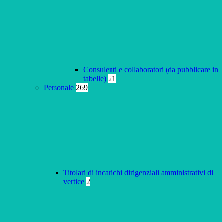
Consulenti e collaboratori (da pubblicare in
tabelle)
21
Personale
269
Titolari di incarichi dirigenziali amministrativi di
vertice
2