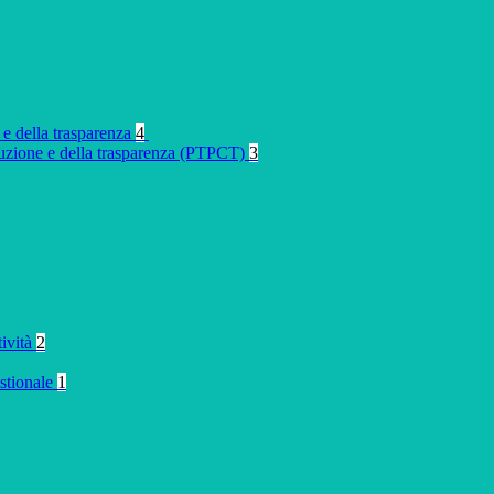
 e della trasparenza
4
rruzione e della trasparenza (PTPCT)
3
tività
2
stionale
1