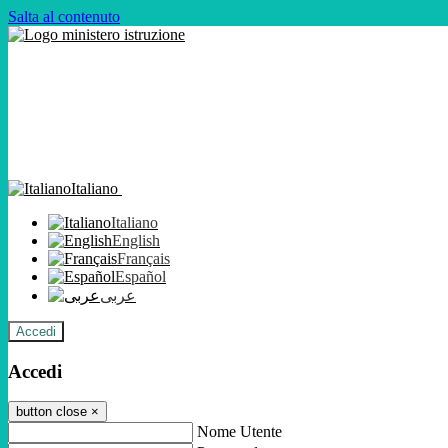
Salta al contenuto
Italiano
Italiano
English
Français
Español
عربى
Accedi
Accedi
button close
×
Nome Utente