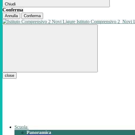
Chiudi
Conferma
Annulla
Conferma
Istituto Comprensivo 2
Novi 
close
Scuola
Panoramica