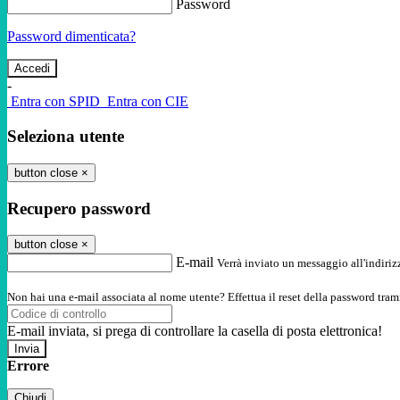
Password
Password dimenticata?
-
Entra con SPID
Entra con CIE
Seleziona utente
button close
×
Recupero password
button close
×
E-mail
Verrà inviato un messaggio all'indirizz
Non hai una e-mail associata al nome utente? Effettua il reset della password tram
E-mail inviata, si prega di controllare la casella di posta elettronica!
Errore
Chiudi