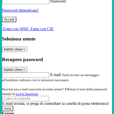
Password
Password dimenticata?
-
Entra con SPID
Entra con CIE
Seleziona utente
button close
×
Recupero password
button close
×
E-mail
Verrà inviato un messaggio
all'indirizzo indicato con le istruzioni necessarie.
Non hai una e-mail associata al nome utente? Effettua il reset della password
tramite la
Login Spaggiari
E-mail inviata, si prega di controllare la casella di posta elettronica!
Errore