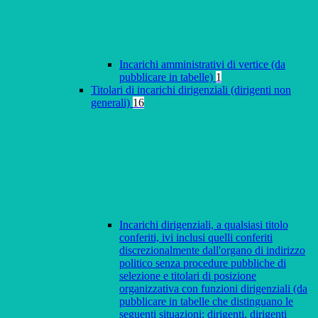
Incarichi amministrativi di vertice (da
pubblicare in tabelle)
1
Titolari di incarichi dirigenziali (dirigenti non
generali)
16
Incarichi dirigenziali, a qualsiasi titolo
conferiti, ivi inclusi quelli conferiti
discrezionalmente dall'organo di indirizzo
politico senza procedure pubbliche di
selezione e titolari di posizione
organizzativa con funzioni dirigenziali (da
pubblicare in tabelle che distinguano le
seguenti situazioni: dirigenti, dirigenti