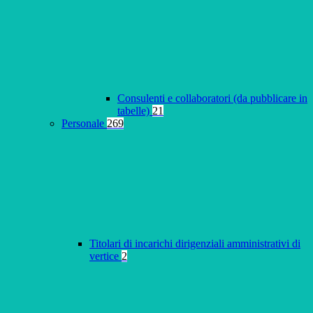
Consulenti e collaboratori (da pubblicare in
tabelle)
21
Personale
269
Titolari di incarichi dirigenziali amministrativi di
vertice
2