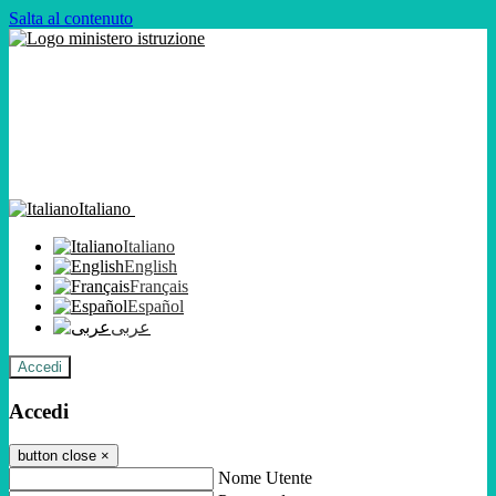
Salta al contenuto
Italiano
Italiano
English
Français
Español
عربى
Accedi
Accedi
button close
×
Nome Utente