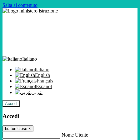
Salta al contenuto
Italiano
Italiano
English
Français
Español
عربى
Accedi
Accedi
button close
×
Nome Utente