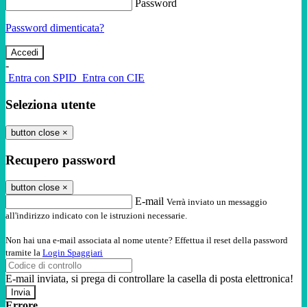
Password
Password dimenticata?
-
Entra con SPID
Entra con CIE
Seleziona utente
button close
×
Recupero password
button close
×
E-mail
Verrà inviato un messaggio
all'indirizzo indicato con le istruzioni necessarie.
Non hai una e-mail associata al nome utente? Effettua il reset della password
tramite la
Login Spaggiari
E-mail inviata, si prega di controllare la casella di posta elettronica!
Errore