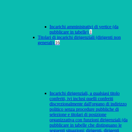
Incarichi amministrativi di vertice (da
pubblicare in tabelle)
1
Titolari di incarichi dirigenziali (dirigenti non
generali)
16
Incarichi dirigenziali, a qualsiasi titolo
conferiti, ivi inclusi quelli conferiti
discrezionalmente dall'organo di indirizzo
politico senza procedure pubbliche di
selezione e titolari di posizione
organizzativa con funzioni dirigenziali (da
pubblicare in tabelle che distinguano le
seguenti situazioni: dirigenti, dirigenti