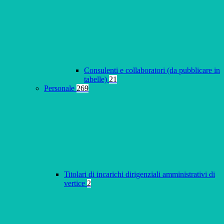
Consulenti e collaboratori (da pubblicare in
tabelle)
21
Personale
269
Titolari di incarichi dirigenziali amministrativi di
vertice
2