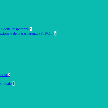
 e della trasparenza
4
rruzione e della trasparenza (PTPCT)
3
tività
2
stionale
1