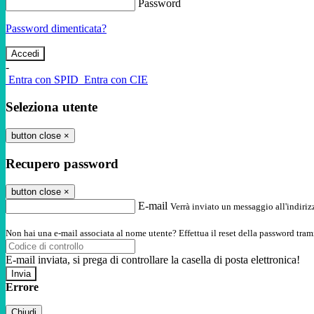
Password
Password dimenticata?
-
Entra con SPID
Entra con CIE
Seleziona utente
button close
×
Recupero password
button close
×
E-mail
Verrà inviato un messaggio all'indirizz
Non hai una e-mail associata al nome utente? Effettua il reset della password tram
E-mail inviata, si prega di controllare la casella di posta elettronica!
Errore
Chiudi