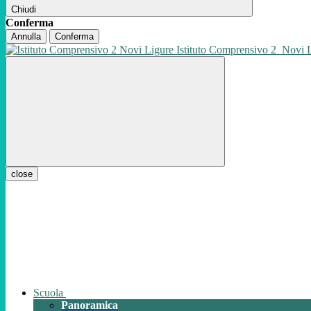
Chiudi
Conferma
Annulla
Conferma
Istituto Comprensivo 2
Novi 
close
Scuola
Panoramica