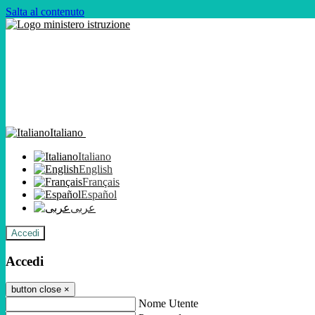
Salta al contenuto
Italiano
Italiano
English
Français
Español
عربى
Accedi
Accedi
button close
×
Nome Utente