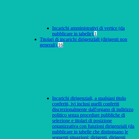
Incarichi amministrativi di vertice (da
pubblicare in tabelle)
1
Titolari di incarichi dirigenziali (dirigenti non
generali)
16
Incarichi dirigenziali, a qualsiasi titolo
conferiti, ivi inclusi quelli conferiti
discrezionalmente dall'organo di indirizzo
politico senza procedure pubbliche di
selezione e titolari di posizione
organizzativa con funzioni dirigenziali (da
pubblicare in tabelle che distinguano le
seguenti situazioni: dirigenti, dirigenti