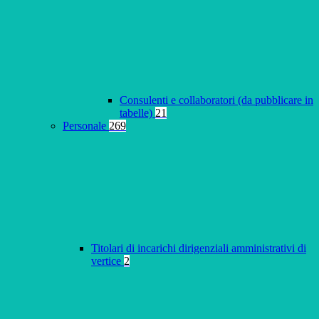
Consulenti e collaboratori (da pubblicare in
tabelle)
21
Personale
269
Titolari di incarichi dirigenziali amministrativi di
vertice
2