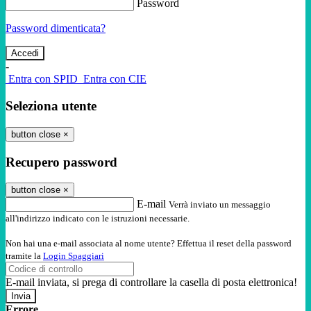
Password
Password dimenticata?
-
Entra con SPID
Entra con CIE
Seleziona utente
button close
×
Recupero password
button close
×
E-mail
Verrà inviato un messaggio
all'indirizzo indicato con le istruzioni necessarie.
Non hai una e-mail associata al nome utente? Effettua il reset della password
tramite la
Login Spaggiari
E-mail inviata, si prega di controllare la casella di posta elettronica!
Errore