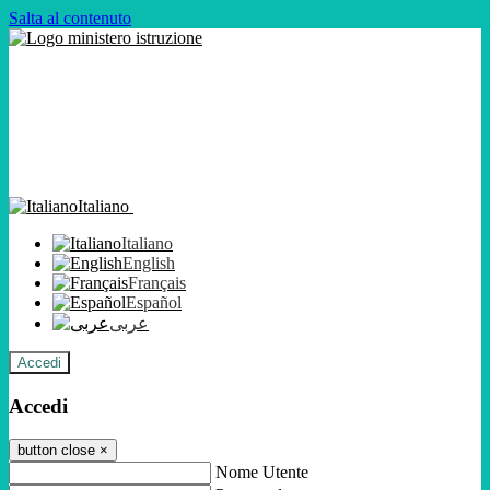
Salta al contenuto
Italiano
Italiano
English
Français
Español
عربى
Accedi
Accedi
button close
×
Nome Utente