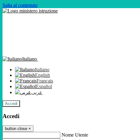
Salta al contenuto
Italiano
Italiano
English
Français
Español
عربى
Accedi
Accedi
button close
×
Nome Utente