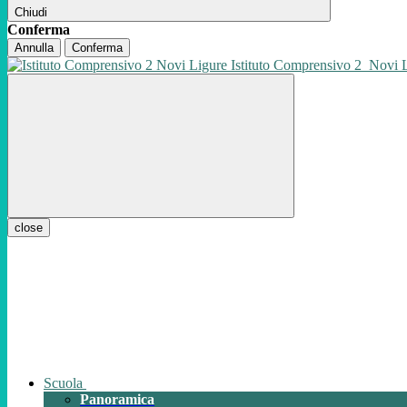
Chiudi
Conferma
Annulla
Conferma
Istituto Comprensivo 2
Novi 
close
Scuola
Panoramica