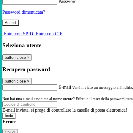
Password
Password dimenticata?
-
Entra con SPID
Entra con CIE
Seleziona utente
button close
×
Recupero password
button close
×
E-mail
Verrà inviato un messaggio all'indirizz
Non hai una e-mail associata al nome utente? Effettua il reset della password tram
E-mail inviata, si prega di controllare la casella di posta elettronica!
Errore
Chiudi