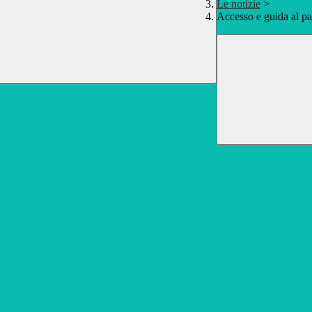
Le notizie
>
Accesso e guida al p