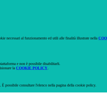
kie necessari al funzionamento ed utili alle finalità illustrate nella
COO
attaforma e non è possibile disabilitarli.
isionare la
COOKIE POLICY
.
 È possibile consultare l'elenco nella pagina della cookie policy.