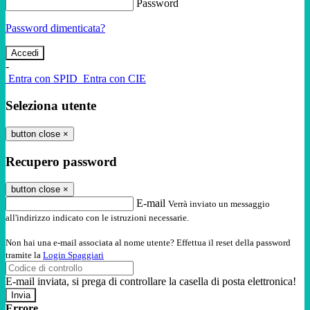
Password
Password dimenticata?
-
Entra con SPID
Entra con CIE
Seleziona utente
button close
×
Recupero password
button close
×
E-mail
Verrà inviato un messaggio
all'indirizzo indicato con le istruzioni necessarie.
Non hai una e-mail associata al nome utente? Effettua il reset della password
tramite la
Login Spaggiari
E-mail inviata, si prega di controllare la casella di posta elettronica!
Errore