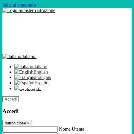
Salta al contenuto
Italiano
Italiano
English
Français
Español
عربى
Accedi
Accedi
button close
×
Nome Utente