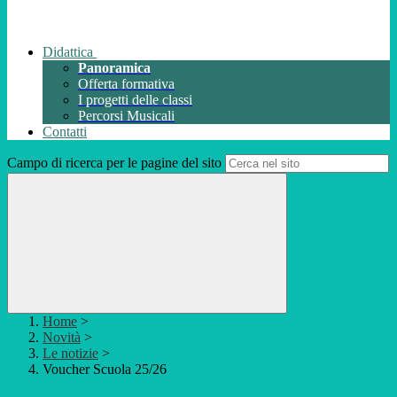
Didattica
Panoramica
Offerta formativa
I progetti delle classi
Percorsi Musicali
Contatti
Campo di ricerca per le pagine del sito
Home
>
Novità
>
Le notizie
>
Voucher Scuola 25/26