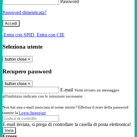
Password
Password dimenticata?
-
Entra con SPID
Entra con CIE
Seleziona utente
button close
×
Recupero password
button close
×
E-mail
Verrà inviato un messaggio
all'indirizzo indicato con le istruzioni necessarie.
Non hai una e-mail associata al nome utente? Effettua il reset della password
tramite la
Login Spaggiari
E-mail inviata, si prega di controllare la casella di posta elettronica!
Errore