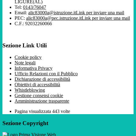
LIGURE(AL)
Tel:
0143/76047
Email:
alic83000a@istruzione.it
Link per inviare una mail
PEC:
alic83000a@pec.istruzione.it
Link per inviare una mail
C.F.: 92032260066
Sezione Link Utili
Cookie policy
Note legali
Informativa Privacy
Ufficio Relazioni con il Pubblico
Dichiarazione di accessibilità
Obiettivi di accessibilità
Whistleblowing
Gestione consensi cookie
Amministrazione trasparente
Pagina visualizzata
443
volte
Sezione Copyright