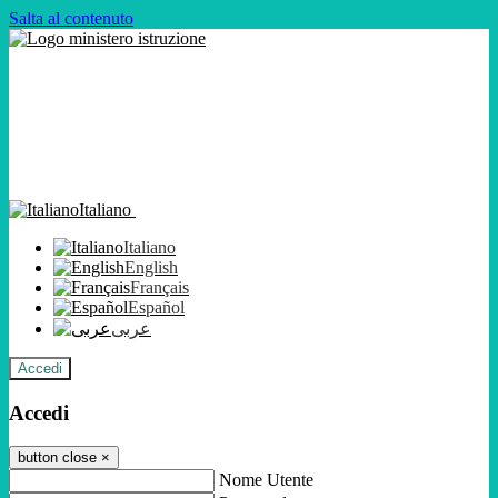
Salta al contenuto
Italiano
Italiano
English
Français
Español
عربى
Accedi
Accedi
button close
×
Nome Utente