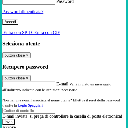
Password
Password dimenticata?
-
Entra con SPID
Entra con CIE
Seleziona utente
button close
×
Recupero password
button close
×
E-mail
Verrà inviato un messaggio
all'indirizzo indicato con le istruzioni necessarie.
Non hai una e-mail associata al nome utente? Effettua il reset della password
tramite la
Login Spaggiari
E-mail inviata, si prega di controllare la casella di posta elettronica!
Errore