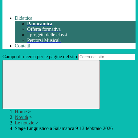
Didattica
Panoramica
Offerta formativa
I progetti delle classi
Percorsi Musicali
Contatti
Campo di ricerca per le pagine del sito
Home
>
Novità
>
Le notizie
>
Stage Linguistico a Salamanca 9-13 febbraio 2026