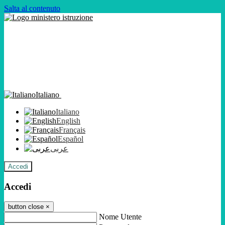
Salta al contenuto
Italiano
Italiano
English
Français
Español
عربى
Accedi
Accedi
button close
×
Nome Utente