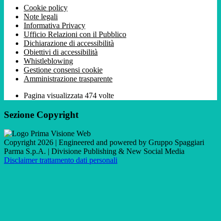
Cookie policy
Note legali
Informativa Privacy
Ufficio Relazioni con il Pubblico
Dichiarazione di accessibilità
Obiettivi di accessibilità
Whistleblowing
Gestione consensi cookie
Amministrazione trasparente
Pagina visualizzata
474
volte
Sezione Copyright
Copyright 2026 | Engineered and powered by Gruppo Spaggiari
Parma S.p.A. | Divisione Publishing & New Social Media
Disclaimer trattamento dati personali